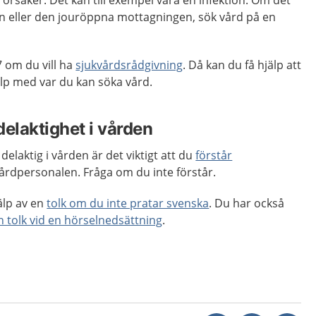
orsaker. Det kan till exempel vara en infektion. Om det
en eller den jouröppna mottagningen, sök vård på en
 om du vill ha
sjukvårdsrådgivning
. Då kan du få hjälp att
p med var du kan söka vård.
delaktighet i vården
delaktig i vården är det viktigt att du
förstår
årdpersonalen. Fråga om du inte förstår.
älp av en
tolk om du inte pratar svenska
. Du har också
en tolk vid en hörselnedsättning
.