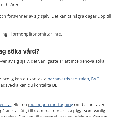
 och låren.
och försvinner av sig själv. Det kan ta några dagar upp till
ing. Hormonplitor smittar inte.
jag söka vård?
er av sig själv, det vanligaste är att inte behöva söka
r orolig kan du kontakta
barnavårdscentralen, BVC
.
nadsvecka kan du kontakta BB.
entral
eller en j
ouröppen mottagning
om barnet även
på andra sätt, till exempel inte är lika piggt som vanligt.