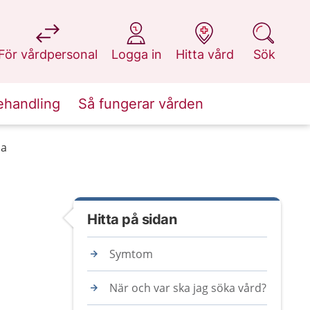
på 1177.se
på 1177.se
på 1177.se
på 1177.se
För vårdpersonal
Logga in
Hitta vård
Sök
ehandling
Så fungerar vården
da
Hitta på sidan
Symtom
När och var ska jag söka vård?