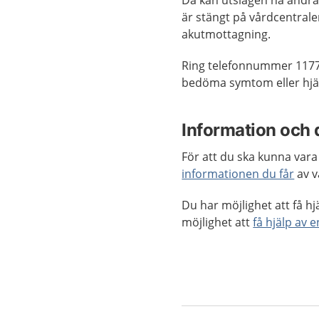
Då kan utslagen ha andra 
är stängt på vårdcentral
akutmottagning.
Ring telefonnummer 1177
bedöma symtom eller hjäl
Information och 
För att du ska kunna vara 
informationen du får
av v
Du har möjlighet att få hj
möjlighet att
få hjälp av 