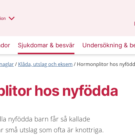
valt region
annan
ion
Örebro län
.
ador
Sjukdomar & besvär
Undersökning & b
naglar
Klåda, utslag och eksem
Hormonplitor hos nyföd
litor hos nyfödda
lla nyfödda barn får så kallade
r små utslag som ofta är knottriga.