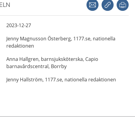
Dela via mejl
Kopiera län
Skr
KELN
2023-12-27
Jenny
Magnusson Österberg,
1177.se, nationella
redaktionen
Anna
Hallgren,
barnsjuksköterska,
Capio
barnavårdscentral,
Borrby
Jenny
Hallström,
1177.se, nationella redaktionen