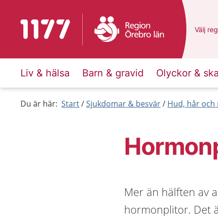
Till startsidan för 1177
Du har 
Välj
en 
reg
Liv & hälsa
Barn & gravid
Olyckor & sk
Du är här:
Start
Sjukdomar & besvär
Hud, hår och 
Hormonp
Mer än hälften av a
hormonplitor. Det ä