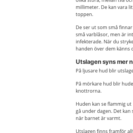
olika stora, mellan två och
millimeter. De kan vara li
toppen.
De ser ut som små finnar
små varblåsor, men är in
infekterade. När du stry
handen över dem känns de
Utslagen syns mer n
På ljusare hud blir utslag
På mörkare hud blir huden
knottrorna.
Huden kan se flammig ut
gå under dagen. Det kan s
när barnet är varmt.
Utslagen finns framför al