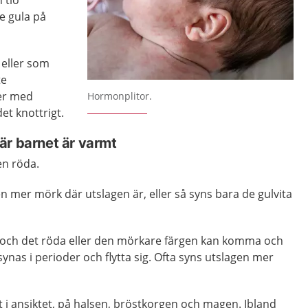
 tio
te gula på
 eller som
te
Förstora bilden
ker med
Hormonplitor.
t knottrigt.
är barnet är varmt
en röda.
 mer mörk där utslagen är, eller så syns bara de gulvita
 och det röda eller den mörkare färgen kan komma och
ynas i perioder och flytta sig. Ofta syns utslagen mer
lt i ansiktet, på halsen, bröstkorgen och magen. Ibland