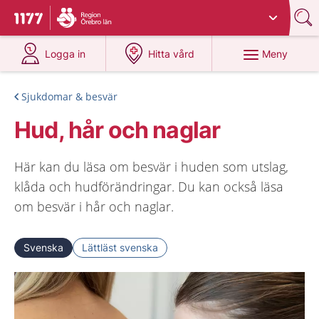
Du har valt region
Örebro län
.
Till startsidan för 1177
på 1177.se
på 1177.se
Meny
Logga in
Hitta vård
Sjukdomar & besvär
Hud, hår och naglar
Här kan du läsa om besvär i huden som utslag,
klåda och hudförändringar. Du kan också läsa
om besvär i hår och naglar.
Svenska
Lättläst svenska