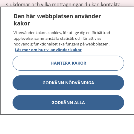
sjukdomar och vilka mottagningar du kan kontakta.
Logga in för att läsa din journal och göra dina
Den här webbplatsen använder
vårdärenden. Ring telefonnummer 1177 för
kakor
sjukvårdsrådgivning dygnet runt.
1177 ger dig råd när du vill må bättre.
Vi använder kakor, cookies, för att ge dig en förbättrad
upplevelse, sammanställa statistik och för att viss
nödvändig funktionalitet ska fungera på webbplatsen.
Läs mer om hur vi använder kakor
HANTERA KAKOR
Visa inn
1177 på flera språk
GODKÄNN NÖDVÄNDIGA
Visa inn
Om 1177
GODKÄNN ALLA
Visa inn
Kontakt
Behandling av personuppgifter