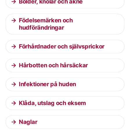
Bölder, knölar och akne
Födelsemärken och
hudförändringar
Förhårdnader och självsprickor
Hårbotten och hårsäckar
Infektioner på huden
Klåda, utslag och eksem
Naglar