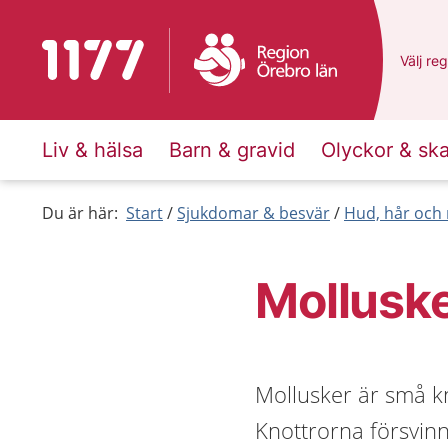
Till startsidan för 1177
Du har 
Välj
en 
reg
Liv & hälsa
Barn & gravid
Olyckor & sk
Du är här:
Start
Sjukdomar & besvär
Hud, hår och 
Mollusk
Mollusker är små k
Knottrorna försvinne