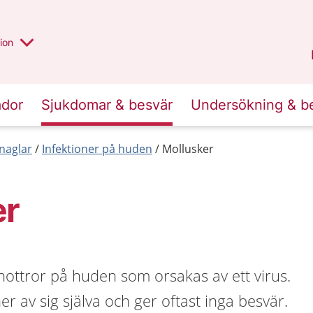
valt region
annan
ion
Örebro län
.
ador
Sjukdomar & besvär
Undersökning & b
naglar
Infektioner på huden
Mollusker
er
nottror på huden som orsakas av ett virus.
r av sig själva och ger oftast inga besvär.