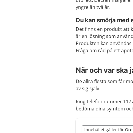
utbrett. Detsamma gäller
yngre än två år.
Du kan smörja med 
Det finns en produkt att
är en lösning som använd
Produkten kan användas fr
Fråga om råd på ett apot
När och var ska 
De allra flesta som får m
av sig själv.
Ring telefonnummer 1177
bedöma dina symtom och 
Slut på det regionala t
Innehållet gäller för Ör
Nedan innehåll gäller r