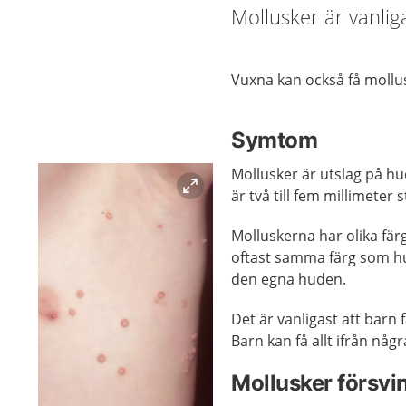
Mollusker är vanlig
Vuxna kan också få mollusk
Symtom
Mollusker är utslag på h
är två till fem millimeter 
Molluskerna har olika fä
oftast samma färg som hud
den egna huden.
Det är vanligast att barn 
Barn kan få allt ifrån någr
Mollusker försvin