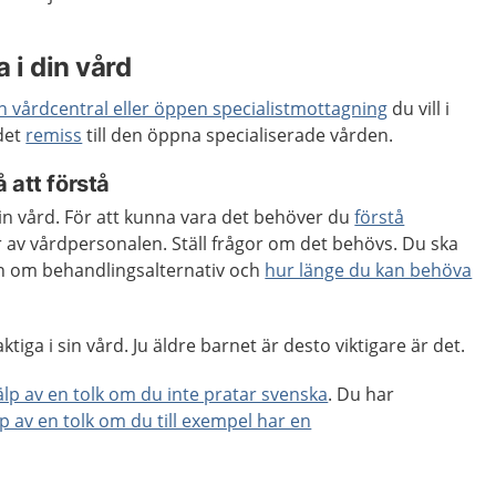
 i din vård
en vårdcentral eller öppen specialistmottagning
du vill i
 det
remiss
till den öppna specialiserade vården.
 att förstå
 din vård. För att kunna vara det behöver du
förstå
 av vårdpersonalen. Ställ frågor om det behövs. Du ska
ion om behandlingsalternativ och
hur länge du kan behöva
tiga i sin vård. Ju äldre barnet är desto viktigare är det.
jälp av en tolk om du inte pratar svenska
. Du har
lp av en tolk om du till exempel har en