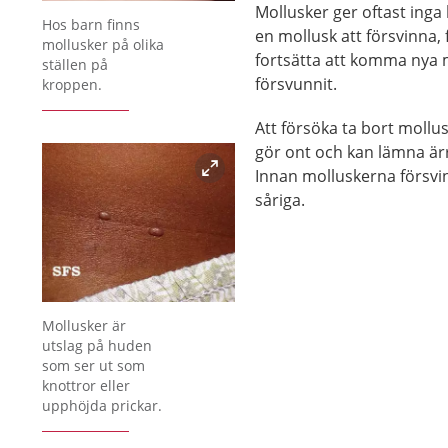
Mollusker ger oftast inga 
Förstora bilden
Hos barn finns
en mollusk att försvinna, 
mollusker på olika
fortsätta att komma nya m
ställen på
försvunnit.
kroppen.
Att försöka ta bort mollu
gör ont och kan lämna ärr.
Innan molluskerna försvinn
såriga.
Förstora bilden
Mollusker är
utslag på huden
som ser ut som
knottror eller
upphöjda prickar.