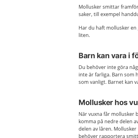
Mollusker smittar framför
saker, till exempel handd
Har du haft mollusker en 
liten.
Barn kan vara i fö
Du behöver inte göra någo
inte är farliga. Barn som 
som vanligt. Barnet kan v
Mollusker hos v
När vuxna får mollusker b
komma på nedre delen av 
delen av låren. Mollusker
behöver rapportera smitta