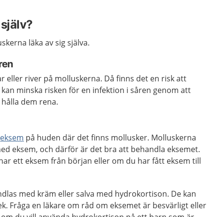
själv?
skerna läka av sig själva.
ren
r eller river på molluskerna. Då finns det en risk att
u kan minska risken för en infektion i såren genom att
 hålla dem rena.
t
eksem
på huden där det finns mollusker. Molluskerna
 med eksem, och därför är det bra att behandla eksemet.
har ett eksem från början eller om du har fått eksem till
dlas med kräm eller salva med hydrokortison. De kan
ek. Fråga en läkare om råd om eksemet är besvärligt eller