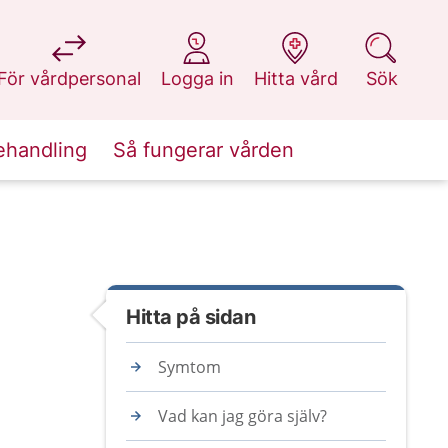
på 1177.se
på 1177.se
på 1177.se
på 1177.se
För vårdpersonal
Logga in
Hitta vård
Sök
ehandling
Så fungerar vården
Hitta på sidan
Symtom
Vad kan jag göra själv?