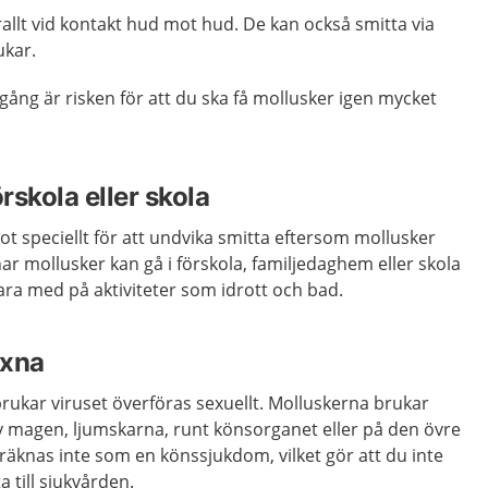
allt vid kontakt hud mot hud. De kan också smitta via
ukar.
gång är risken för att du ska få mollusker igen mycket
rskola eller skola
t speciellt för att undvika smitta eftersom mollusker
har mollusker kan gå i förskola, familjedaghem eller skola
ara med på aktiviteter som idrott och bad.
uxna
rukar viruset överföras sexuellt. Molluskerna brukar
magen, ljumskarna, runt könsorganet eller på den övre
 räknas inte som en könssjukdom, vilket gör att du inte
 till sjukvården.