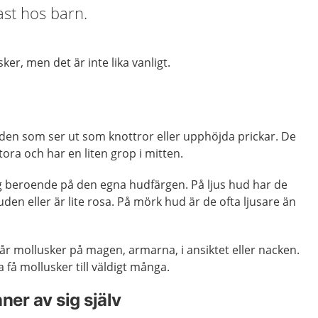
ast hos barn.
er, men det är inte lika vanligt.
uden som ser ut som knottror eller upphöjda prickar. De
stora och har en liten grop i mitten.
rg beroende på den egna hudfärgen. På ljus hud har de
en eller är lite rosa. På mörk hud är de ofta ljusare än
får mollusker på magen, armarna, i ansiktet eller nacken.
a få mollusker till väldigt många.
ner av sig själv