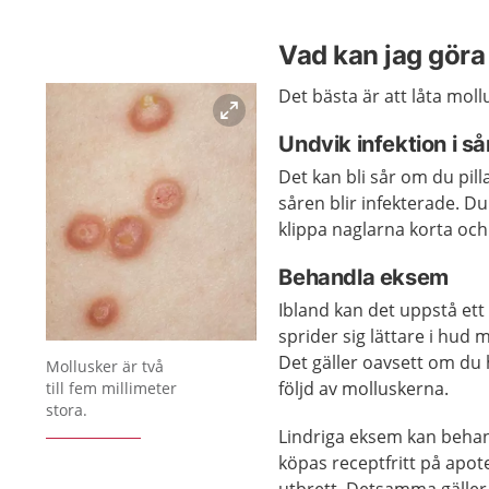
Vad kan jag göra 
Det bästa är att låta mollu
Undvik infektion i så
Det kan bli sår om du pilla
såren blir infekterade. D
klippa naglarna korta och
Behandla eksem
Ibland kan det uppstå et
sprider sig lättare i hud
Förstora bilden
Det gäller oavsett om du 
Mollusker är två
följd av molluskerna.
till fem millimeter
stora.
Lindriga eksem kan behan
köpas receptfritt på apot