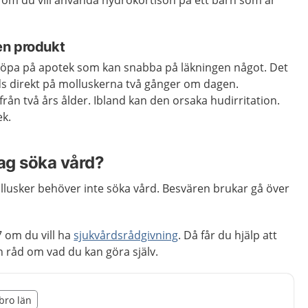
 om du vill använda hydrokortison på ett barn som är
en produkt
 köpa på apotek som kan snabba på läkningen något. Det
s direkt på molluskerna två gånger om dagen.
ån två års ålder. Ibland kan den orsaka hudirritation.
ek.
jag söka vård?
ollusker behöver inte söka vård. Besvären brukar gå över
 om du vill ha
sjukvårdsrådgivning
. Då får du hjälp att
råd om vad du kan göra själv.
illägget från region Örebro län
ebro län
egion Örebro län