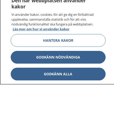
Den här webbplatsen använder
kakor
På 1177.se får du råd om hälsa och information om
Vi använder kakor, cookies, för att ge dig en förbättrad
sjukdomar och vilka mottagningar du kan kontakta.
upplevelse, sammanställa statistik och för att viss
Logga in för att läsa din journal och göra dina
nödvändig funktionalitet ska fungera på webbplatsen.
vårdärenden. Ring telefonnummer 1177 för
Läs mer om hur vi använder kakor
sjukvårdsrådgivning dygnet runt.
1177 ger dig råd när du vill må bättre.
HANTERA KAKOR
GODKÄNN NÖDVÄNDIGA
Visa inn
GODKÄNN ALLA
1177 på flera språk
Visa inn
Om 1177
Visa inn
Kontakt