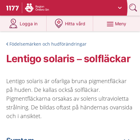
Du har valt region
Örebro län
.
Till startsidan för 1177
på 1177.se
på 1177.se
Meny
Logga in
Hitta vård
Födelsemärken och hudförändringar
Lentigo solaris – solfläckar
Lentigo solaris är ofarliga bruna pigmentfläckar
på huden. De kallas också solfläckar.
Pigmentfläckarna orsakas av solens ultravioletta
strålning. De bildas oftast på händernas ovansida
och i ansiktet.