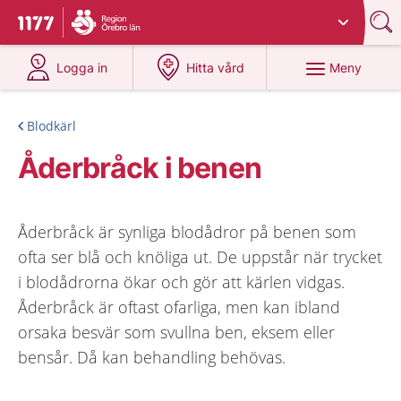
Du har valt region
Örebro län
.
Till startsidan för 1177
på 1177.se
på 1177.se
Meny
Logga in
Hitta vård
Blodkärl
Åderbråck i benen
Åderbråck är synliga blodådror på benen som
ofta ser blå och knöliga ut. De uppstår när trycket
i blodådrorna ökar och gör att kärlen vidgas.
Åderbråck är oftast ofarliga, men kan ibland
orsaka besvär som svullna ben, eksem eller
bensår. Då kan behandling behövas.