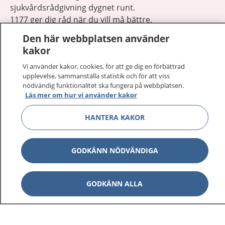
sjukvårdsrådgivning dygnet runt.
1177 ger dig råd när du vill må bättre.
Den här webbplatsen använder
kakor
Vi använder kakor, cookies, för att ge dig en förbättrad
upplevelse, sammanställa statistik och för att viss
Visa inn
nödvändig funktionalitet ska fungera på webbplatsen.
1177 på flera språk
Läs mer om hur vi använder kakor
Visa inn
Om 1177
HANTERA KAKOR
Visa inn
Kontakt
GODKÄNN NÖDVÄNDIGA
Behandling av personuppgifter
GODKÄNN ALLA
Hantering av kakor