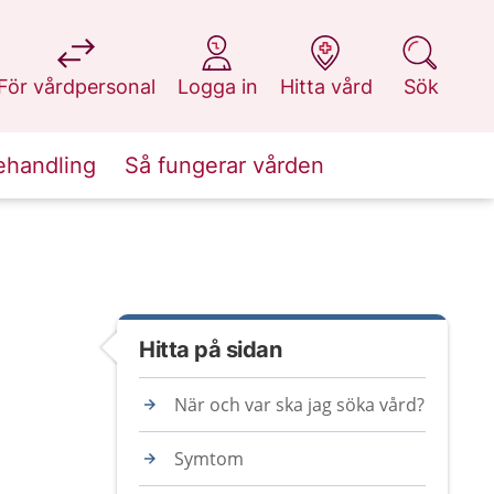
på 1177.se
på 1177.se
på 1177.se
på 1177.se
För vårdpersonal
Logga in
Hitta vård
Sök
ehandling
Så fungerar vården
Hitta på sidan
När och var ska jag söka vård?
Symtom