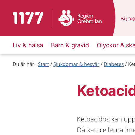
Till startsidan för 1177
Du har 
Välj
en 
reg
Liv & hälsa
Barn & gravid
Olyckor & sk
Du är här:
Start
Sjukdomar & besvär
Diabetes
Ke
Ketoacid
Ketoacidos kan upp
Då kan cellerna in