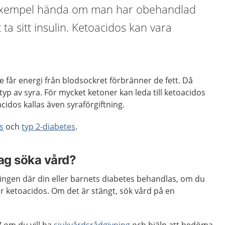
ll exempel hända om man har obehandlad
 ta sitt insulin. Ketoacidos kan vara
e får energi från blodsockret förbränner de fett. Då
typ av syra. För mycket ketoner kan leda till ketoacidos
idos kallas även syraförgiftning.
s
och
typ 2-diabetes
.
jag söka vård?
ngen där din eller barnets diabetes behandlas, om du
har ketoacidos. Om det är stängt, sök vård på en