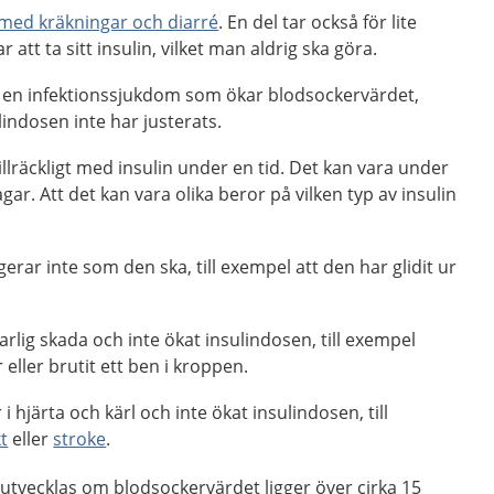
med kräkningar och diarré
. En del tar också för lite
ar att ta sitt insulin, vilket man aldrig ska göra.
r en infektionssjukdom som ökar blodsockervärdet,
indosen inte har justerats.
illräckligt med insulin under en tid. Det kan vara under
gar. Att det kan vara olika beror på vilken typ av insulin
rar inte som den ska, till exempel att den har glidit ur
arlig skada och inte ökat insulindosen, till exempel
eller brutit ett ben i kroppen.
 hjärta och kärl och inte ökat insulindosen, till
kt
eller
stroke
.
 utvecklas om blodsockervärdet ligger över cirka 15