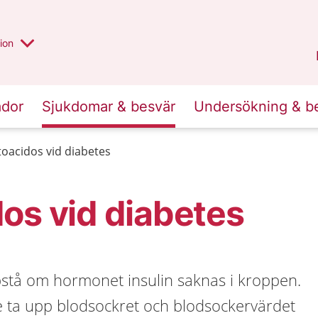
valt region
annan
ion
Örebro län
.
ador
Sjukdomar & besvär
Undersökning & b
toacidos vid diabetes
os vid diabetes
stå om hormonet insulin saknas i kroppen.
te ta upp blodsockret och blodsockervärdet