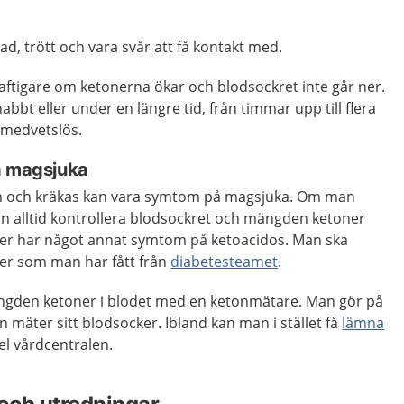
rad, trött och vara svår att få kontakt med.
aftigare om ketonerna ökar och blodsockret inte går ner.
t eller under en längre tid, från timmar upp till flera
i medvetslös.
a magsjuka
gen och kräkas kan vara symtom på magsjuka. Om man
an alltid kontrollera blodsockret och mängden ketoner
ller har något annat symtom på ketoacidos. Man ska
ner som man har fått från
diabetesteamet
.
ängden ketoner i blodet med en ketonmätare. Man gör på
 mäter sitt blodsocker. Ibland kan man i stället få
lämna
el vårdcentralen.