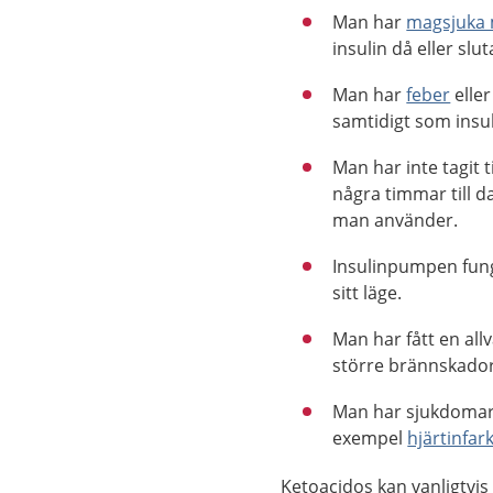
Man har
magsjuka 
insulin då eller slut
Man har
feber
elle
samtidigt som insul
Man har inte tagit t
några timmar till da
man använder.
Insulinpumpen funge
sitt läge.
Man har fått en allv
större brännskador 
Man har sjukdomar i
exempel
hjärtinfar
Ketoacidos kan vanligtvis