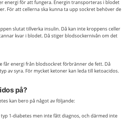
r energi för att fungera. Energin transporteras i blodet
ker. För att cellerna ska kunna ta upp sockret behöver de
ppen slutat tillverka insulin. Då kan inte kroppens celler
tannar kvar i blodet. Då stiger blodsockernivån om det
e får energi från blodsockret förbränner de fett. Då
yp av syra. För mycket ketoner kan leda till ketoacidos.
idos på?
etes kan bero på något av följande:
 i typ 1-diabetes men inte fått diagnos, och därmed inte