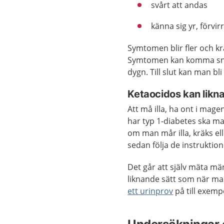
svårt att andas
känna sig yr, förvir
Symtomen blir fler och kr
Symtomen kan komma snabb
dygn. Till slut kan man bl
Ketaocidos kan likn
Att må illa, ha ont i ma
har typ 1-diabetes ska m
om man mår illa, kräks e
sedan följa de instruktio
Det går att själv mäta m
liknande sätt som när man
ett urinprov
på till exemp