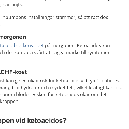
g har böjts.
ulinpumpens inställningar stämmer, så att rätt dos
.
 morgonen
ta blodsockervärdet
på morgonen. Ketoacidos kan
ch det kan vara svårt att lägga märke till symtomen
 LCHF-kost
st kan ge en ökad risk för ketoacidos vid typ 1-diabetes.
mängd kolhydrater och mycket fett, vilket kraftigt kan öka
etoner i blodet. Risken för ketoacidos ökar om det
 i kroppen.
ppen vid ketoacidos?