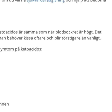
 om du vill ha
sjukvårdsrådgivning
och hjälp att bedöma
etoacidos är samma som när blodsockret är högt. Det
man behöver kissa oftare och blir törstigare än vanligt.
 symtom på ketoacidos:
unnen