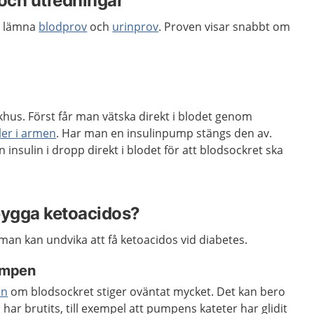
och utredningar
n lämna
blodprov
och
urinprov
. Proven visar snabbt om
hus. Först får man vätska direkt i blodet genom
ler i armen
. Har man en insulinpump stängs den av.
insulin i dropp direkt i blodet för att blodsockret ska
bygga ketoacidos?
n kan undvika att få ketoacidos vid diabetes.
pumpen
en
om blodsockret stiger oväntat mycket. Det kan bero
in har brutits, till exempel att pumpens kateter har glidit