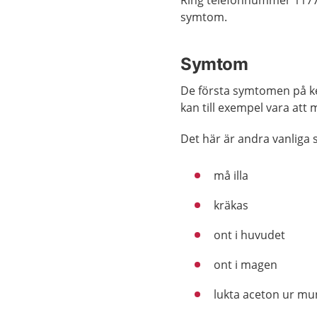
Ring telefonnummer 1177
symtom.
Symtom
De första symtomen på k
kan till exempel vara att 
Det här är andra vanliga
må illa
kräkas
ont i huvudet
ont i magen
lukta aceton ur m