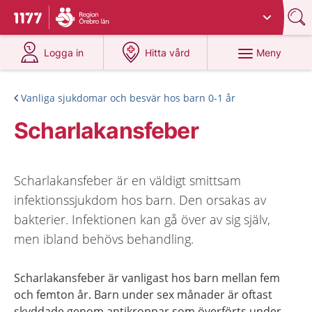
Du har valt region
Örebro län
.
Till startsidan för 1177
på 1177.se
på 1177.se
Meny
Logga in
Hitta vård
Vanliga sjukdomar och besvär hos barn 0-1 år
Scharlakansfeber
Scharlakansfeber är en väldigt smittsam
infektionssjukdom hos barn. Den orsakas av
bakterier. Infektionen kan gå över av sig själv,
men ibland behövs behandling.
Scharlakansfeber är vanligast hos barn mellan fem
och femton år. Barn under sex månader är oftast
skyddade genom antikroppar som överförts under