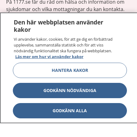
På 1177.se får du råd om hälsa och information om
sjukdomar och vilka mottagningar du kan kontakta.
Logga in för att läsa din journal och göra dina
Den här webbplatsen använder
vårdärenden. Ring telefonnummer 1177 för
kakor
sjukvårdsrådgivning dygnet runt.
1177 ger dig råd när du vill må bättre.
Vi använder kakor, cookies, för att ge dig en förbättrad
upplevelse, sammanställa statistik och för att viss
nödvändig funktionalitet ska fungera på webbplatsen.
Läs mer om hur vi använder kakor
HANTERA KAKOR
Visa inn
1177 på flera språk
GODKÄNN NÖDVÄNDIGA
Visa inn
Om 1177
Visa inn
GODKÄNN ALLA
Kontakt
Behandling av personuppgifter