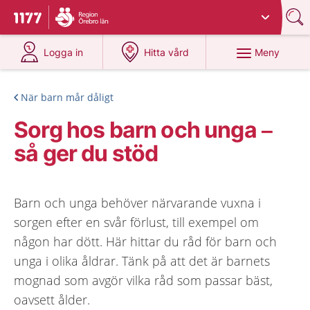
Du har valt region
Örebro län
.
Till startsidan för 1177
på 1177.se
på 1177.se
Meny
Logga in
Hitta vård
När barn mår dåligt
Sorg hos barn och unga –
så ger du stöd
Barn och unga behöver närvarande vuxna i
sorgen efter en svår förlust, till exempel om
någon har dött. Här hittar du råd för barn och
unga i olika åldrar. Tänk på att det är barnets
mognad som avgör vilka råd som passar bäst,
oavsett ålder.