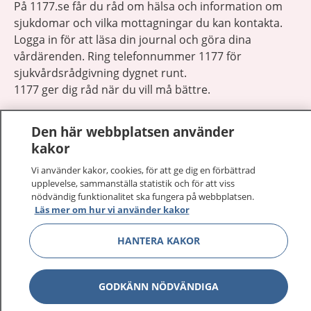
På 1177.se får du råd om hälsa och information om
sjukdomar och vilka mottagningar du kan kontakta.
Logga in för att läsa din journal och göra dina
vårdärenden. Ring telefonnummer 1177 för
sjukvårdsrådgivning dygnet runt.
1177 ger dig råd när du vill må bättre.
Den här webbplatsen använder
kakor
Vi använder kakor, cookies, för att ge dig en förbättrad
Visa inn
1177 på flera språk
upplevelse, sammanställa statistik och för att viss
nödvändig funktionalitet ska fungera på webbplatsen.
Läs mer om hur vi använder kakor
Visa inn
Om 1177
HANTERA KAKOR
Visa inn
Kontakt
GODKÄNN NÖDVÄNDIGA
Behandling av personuppgifter