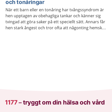
och tonåringar
När ett barn eller en tonåring har tvångssyndrom är
hen upptagen av obehagliga tankar och känner sig
tvingad att göra saker på ett speciellt sätt. Annars får
hen stark ångest och tror ofta att någonting hemskt
kommer att hända. Det finns behandling mot
tvångssyndrom.
1177
–
tryggt om din hälsa och vård