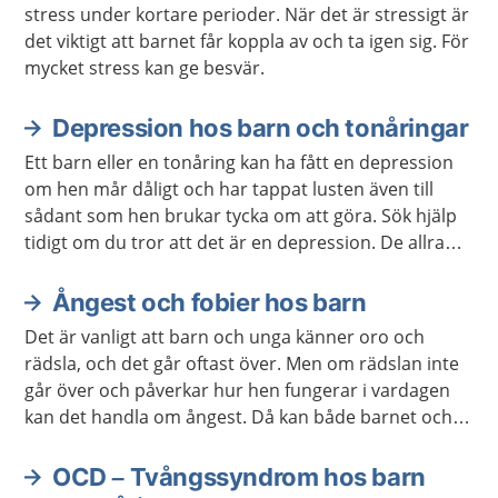
stress under kortare perioder. När det är stressigt är
det viktigt att barnet får koppla av och ta igen sig. För
mycket stress kan ge besvär.
Depression hos barn och tonåringar
Ett barn eller en tonåring kan ha fått en depression
om hen mår dåligt och har tappat lusten även till
sådant som hen brukar tycka om att göra. Sök hjälp
tidigt om du tror att det är en depression. De allra
flesta blir bättre redan efter några veckors
behandling.
Ångest och fobier hos barn
Det är vanligt att barn och unga känner oro och
rädsla, och det går oftast över. Men om rädslan inte
går över och påverkar hur hen fungerar i vardagen
kan det handla om ångest. Då kan både barnet och
du som är vuxen behöva hjälp och stöd. Ibland
behövs behandling.
OCD – Tvångssyndrom hos barn