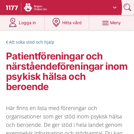
Du har valt region
Örebro län
.
Till startsidan för 1177
på 1177.se
på 1177.se
Meny
Logga in
Hitta vård
Att söka stöd och hjälp
Patientföreningar och
närståendeföreningar inom
psykisk hälsa och
beroende
Här finns en lista med föreningar och
organisationer som ger stöd inom psykisk hälsa
och beroende. De ger stöd i hela landet genom
exempelvis information och stödsamtal. Du kan