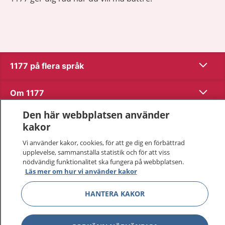
Visa inn
1177 på flera språk
Visa inn
Om 1177
Den här webbplatsen använder
Visa inn
Kontakt
kakor
Vi använder kakor, cookies, för att ge dig en förbättrad
upplevelse, sammanställa statistik och för att viss
Behandling av personuppgifter
nödvändig funktionalitet ska fungera på webbplatsen.
Läs mer om hur vi använder kakor
Hantering av kakor
HANTERA KAKOR
Inställningar för kakor