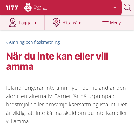
Du har valt region
Örebro län
.
Till startsidan för 1177
på 1177.se
på 1177.se
Meny
Logga in
Hitta vård
Amning och flaskmatning
När du inte kan eller vill
amma
Ibland fungerar inte amningen och ibland är den
aldrig ett alternativ. Barnet får då urpumpad
bröstmjölk eller bröstmjölksersättning istället. Det
är viktigt att inte känna skuld om du inte kan eller
vill amma.