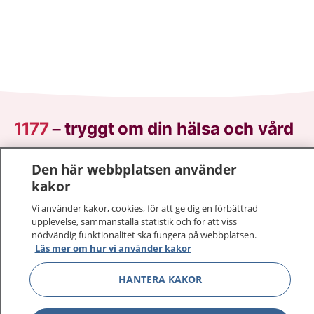
1177
–
tryggt om din hälsa och vård
På 1177.se får du råd om hälsa och information om
Den här webbplatsen använder
sjukdomar och vilka mottagningar du kan kontakta.
kakor
Logga in för att läsa din journal och göra dina
Vi använder kakor, cookies, för att ge dig en förbättrad
vårdärenden. Ring telefonnummer 1177 för
upplevelse, sammanställa statistik och för att viss
sjukvårdsrådgivning dygnet runt.
nödvändig funktionalitet ska fungera på webbplatsen.
1177 ger dig råd när du vill må bättre.
Läs mer om hur vi använder kakor
HANTERA KAKOR