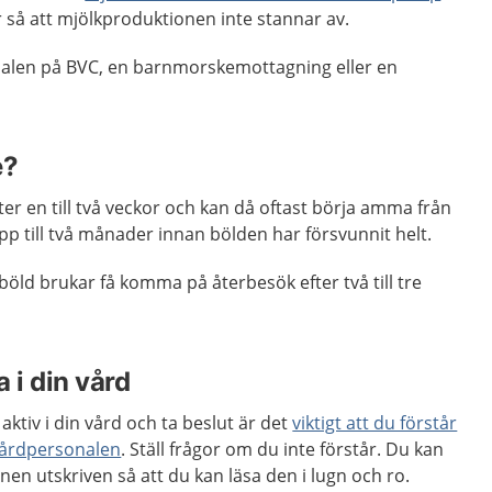
r så att mjölkproduktionen inte stannar av.
nalen på BVC, en barnmorskemottagning eller en
e?
fter en till två veckor och kan då oftast börja amma från
upp till två månader innan bölden har försvunnit helt.
öld brukar få komma på återbesök efter två till tre
 i din vård
aktiv i din vård och ta beslut är det
viktigt att du förstår
vårdpersonalen
. Ställ frågor om du inte förstår. Du kan
nen utskriven så att du kan läsa den i lugn och ro.