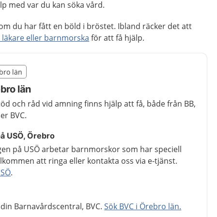
p med var du kan söka vård.
m du har fått en böld i bröstet. Ibland räcker det att
läkare eller barnmorska
för att få hjälp.
illägget från region Örebro län
ebro län
egion Örebro län
bro län
d och råd vid amning finns hjälp att få, både från BB,
er BVC.
å USÖ, Örebro
en på USÖ arbetar barnmorskor som har speciell
lkommen att ringa eller kontakta oss via e-tjänst.
USÖ
.
 din Barnavårdscentral, BVC.
Sök BVC i Örebro län.