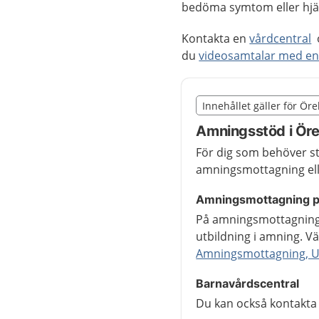
bedöma symtom eller hjäl
Kontakta en
vårdcentral
o
du
videosamtalar med en 
Slut på det regionala t
Innehållet gäller för Ör
Nedan innehåll gäller r
Amningsstöd i Öre
För dig som behöver stö
amningsmottagning ell
Amningsmottagning p
På amningsmottagning
utbildning i amning. Vä
Amningsmottagning, 
Barnavårdscentral
Du kan också kontakta