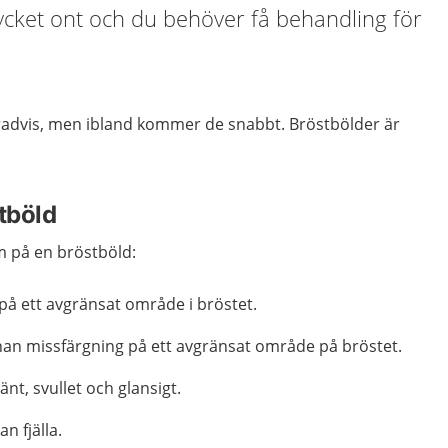
ycket ont och du behöver få behandling för
advis, men ibland kommer de snabbt. Bröstbölder är
tböld
m på en bröstböld:
på ett avgränsat område i bröstet.
nan missfärgning på ett avgränsat område på bröstet.
nt, svullet och glansigt.
n fjälla.