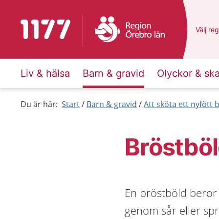
Till startsidan för 1177
Du har 
Välj
en 
reg
Liv & hälsa
Barn & gravid
Olyckor & sk
Du är här:
Start
Barn & gravid
Att sköta ett nyfött 
Bröstböl
En bröstböld beror 
genom sår eller spr