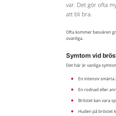
var. Det gör ofta m
att bli bra.
Ofta kommer besvären gr
ovanliga.
Symtom vid brös
Det här är vanliga symto
En intensiv smärta 
En rodnad eller an
Bröstet kan vara spä
Huden på bröstet ka