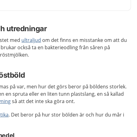
h utredningar
östet med
ultraljud
om det finns en misstanke om att du
brukar också ta en bakterieodling från såren på
bröstmjölken.
östböld
as på var, men hur det görs beror på böldens storlek.
 en spruta eller en liten tunn plastslang, en så kallad
vning
så att det inte ska göra ont.
tika
. Det beror på hur stor bölden är och hur du mår i
medel