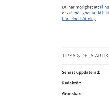
Du har möjlighet att
få h
också
möjlighet att få hjä
hörselnedsättning
.
TIPSA & DELA ARTI
Senast uppdaterad
:
Redaktör
:
Granskare
: