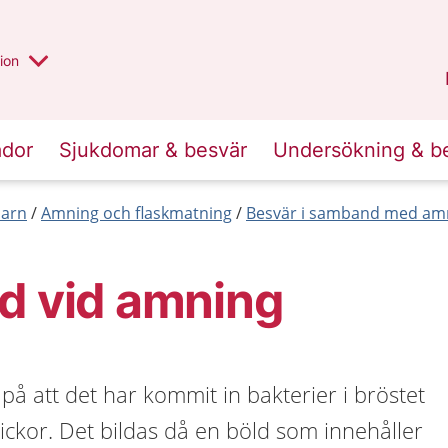
valt region
annan
ion
Örebro län
.
ador
Sjukdomar & besvär
Undersökning & b
barn
Amning och flaskmatning
Besvär i samband med am
d vid amning
på att det har kommit in bakterier i bröstet
ickor. Det bildas då en böld som innehåller