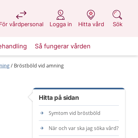
på 1177.se
på 1177.se
på 1177.se
på 1177.se
För vårdpersonal
Logga in
Hitta vård
Sök
ehandling
Så fungerar vården
ning
Bröstböld vid amning
Hitta på sidan
Symtom vid bröstböld
När och var ska jag söka vård?