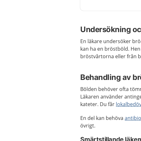
Undersökning oc
En läkare undersöker br
kan ha en bröstböld. Hen 
bröstvårtorna eller från 
Behandling av br
Bölden behöver ofta tömm
Läkaren använder antingen
kateter. Du får
lokalbedö
En del kan behöva
antibio
övrigt.
Smärtstillande läke