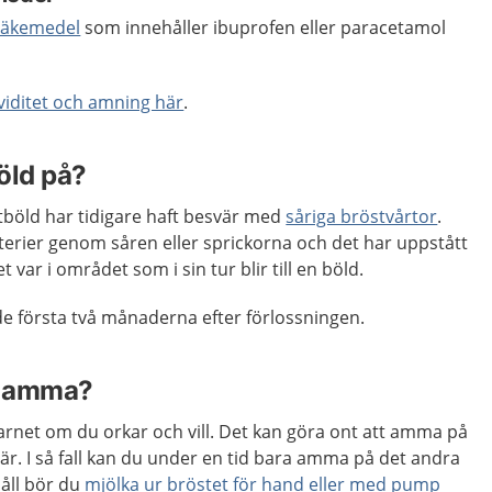
 läkemedel
som innehåller ibuprofen eller paracetamol
viditet och amning här
.
öld på?
tböld har tidigare haft besvär med
såriga bröstvårtor
.
terier genom såren eller sprickorna och det har uppstått
 var i området som i sin tur blir till en böld.
de första två månaderna efter förlossningen.
ta amma?
rnet om du orkar och vill. Det kan göra ont att amma på
är. I så fall kan du under en tid bara amma på det andra
håll bör du
mjölka ur bröstet för hand eller med pump