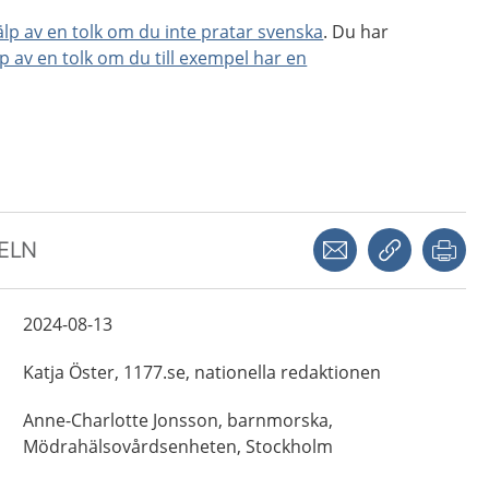
jälp av en tolk om du inte pratar svenska
. Du har
lp av en tolk om du till exempel har en
Dela via mejl
Kopiera län
Skr
KELN
2024-08-13
Katja
Öster,
1177.se, nationella redaktionen
Anne-Charlotte
Jonsson,
barnmorska,
Mödrahälsovårdsenheten,
Stockholm