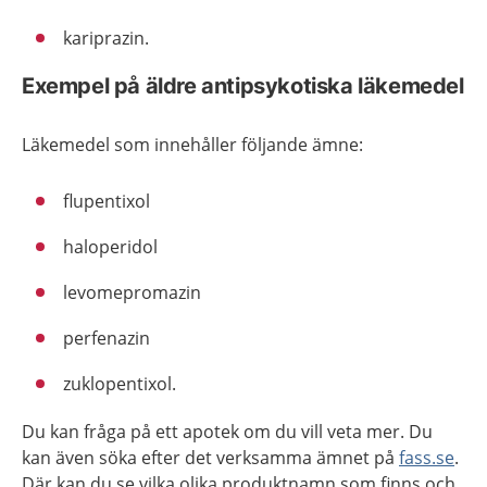
kariprazin.
Exempel på äldre antipsykotiska läkemedel
Läkemedel som innehåller följande ämne:
flupentixol
haloperidol
levomepromazin
perfenazin
zuklopentixol.
Du kan fråga på ett apotek om du vill veta mer. Du
kan även söka efter det verksamma ämnet på
fass.se
.
Där kan du se vilka olika produktnamn som finns och