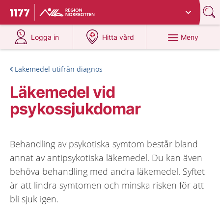
Du har valt region
Norrbotten
.
Till startsidan för 1177
på 1177.se
på 1177.se
Meny
Logga in
Hitta vård
Läkemedel utifrån diagnos
Läkemedel vid
psykossjukdomar
Behandling av psykotiska symtom består bland
annat av antipsykotiska läkemedel. Du kan även
behöva behandling med andra läkemedel. Syftet
är att lindra symtomen och minska risken för att
bli sjuk igen.