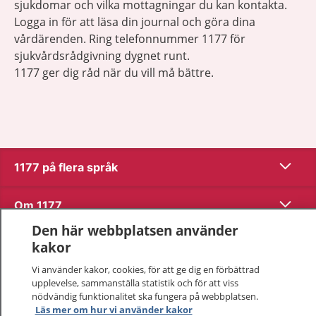
sjukdomar och vilka mottagningar du kan kontakta.
Logga in för att läsa din journal och göra dina
vårdärenden. Ring telefonnummer 1177 för
sjukvårdsrådgivning dygnet runt.
1177 ger dig råd när du vill må bättre.
Visa inn
1177 på flera språk
Visa inn
Om 1177
Den här webbplatsen använder
Visa inn
Kontakt
kakor
Vi använder kakor, cookies, för att ge dig en förbättrad
upplevelse, sammanställa statistik och för att viss
Behandling av personuppgifter
nödvändig funktionalitet ska fungera på webbplatsen.
Läs mer om hur vi använder kakor