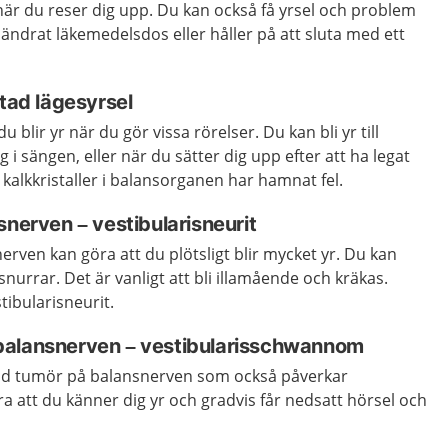
r när du reser dig upp. Du kan också få yrsel och problem
ndrat läkemedelsdos eller håller på att sluta med ett
rtad lägesyrsel
u blir yr när du gör vissa rörelser. Du kan bli yr till
i sängen, eller när du sätter dig upp efter att ha legat
 kalkkristaller i balansorganen har hamnat fel.
snerven – vestibularisneurit
erven kan göra att du plötsligt blir mycket yr. Du kan
nurrar. Det är vanligt att bli illamående och kräkas.
tibularisneurit.
balansnerven – vestibularisschwannom
tad tumör på balansnerven som också påverkar
a att du känner dig yr och gradvis får nedsatt hörsel och