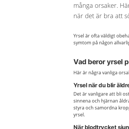
många orsaker. Här
när det är bra att s
Yrsel är ofta väldigt obe
symtom på någon allvarli
Vad beror yrsel 
Här är några vanliga orsake
Yrsel när du blir äldr
Det är vanligare att bli os
sinnena och hjärnan åldra
styra och samordna kropp
yrsel.
När blodtrycket sjun