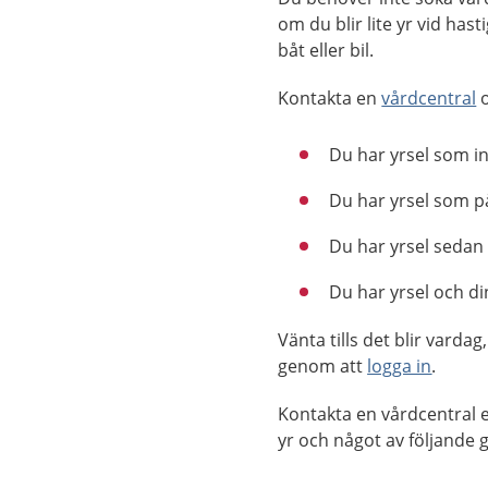
om du blir lite yr vid hast
båt eller bil.
Kontakta en
vårdcentral
o
Du har yrsel som in
Du har yrsel som på
Du har yrsel sedan
Du har yrsel och di
Vänta tills det blir vard
genom att
logga in
.
Kontakta en vårdcentral e
yr och något av följande gä