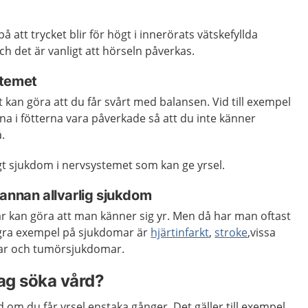
å att trycket blir för högt i innerörats vätskefyllda
och det är vanligt att hörseln påverkas.
stemet
kan göra att du får svårt med balansen. Vid till exempel
a i fötterna vara påverkade så att du inte känner
.
gt sjukdom i nervsystemet som kan ge yrsel.
annan allvarlig sjukdom
ar kan göra att man känner sig yr. Men då har man oftast
gra exempel på sjukdomar är
hjärtinfarkt
,
stroke
,vissa
ar och tumörsjukdomar.
jag söka vård?
 om du får yrsel enstaka gånger. Det gäller till exempel