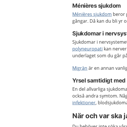
Ménières sjukdom
Ménières sjukdom
beror p
gångar. Då kan du bli yr 
Sjukdomar i nervsy
Sjukdomar i nervsystemet 
polyneuropati
kan nervern
underlaget som du går på
Migrän
är en annan vanli
Yrsel samtidigt med 
En del allvarliga sjukdom
också andra symtom. Nå
infektioner
, blodsjukdom
När och var ska 
Du behöver inte söka vård