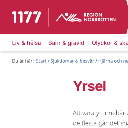
Till startsidan för 1177
Liv & hälsa
Barn & gravid
Olyckor & sk
Du är här:
Start
Sjukdomar & besvär
Hjärna och n
Yrsel
Att vara yr innebär
de flesta går det sn