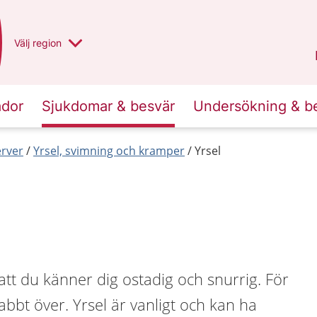
Du har valt region
Välj
en annan
region
Norrbotten
.
ador
Sjukdomar & besvär
Undersökning & b
erver
Yrsel, svimning och kramper
Yrsel
 att du känner dig ostadig och snurrig. För
abbt över. Yrsel är vanligt och kan ha