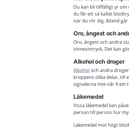
Du kan bli tillfälligt yr o
du får ett så kallat blodt
när du rör dig. Ibland går
Oro, ångest och andr
Oro, ångest och andra sta
sinnesintryck. Det kan gö
Alkohol och droger
Alkohol
och andra droger 
kroppens olika delar, til
signalerna inte når fram ti
Läkemedel
Vissa läkemedel kan påver
person till person hur my
Läkemedel mot högt blodtry