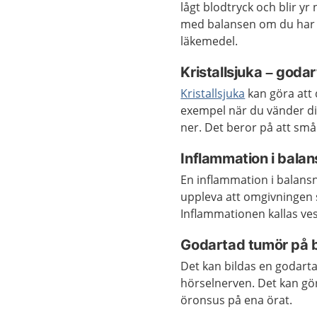
lågt blodtryck och blir y
med balansen om du har ä
läkemedel.
Kristallsjuka – goda
Kristallsjuka
kan göra att d
exempel när du vänder dig 
ner. Det beror på att små
Inflammation i balan
En inflammation i balansn
uppleva att omgivningen s
Inflammationen kallas ves
Godartad tumör på 
Det kan bildas en godar
hörselnerven. Det kan gör
öronsus på ena örat.