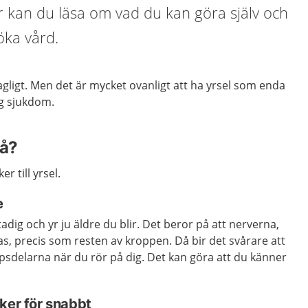
 kan du läsa om vad du kan göra själv och
öka vård.
hagligt. Men det är mycket ovanligt att ha yrsel som enda
g sjukdom.
på?
r till yrsel.
e
tadig och yr ju äldre du blir. Det beror på att nerverna,
s, precis som resten av kroppen. Då bir det svårare att
sdelarna när du rör på dig. Det kan göra att du känner
ker för snabbt