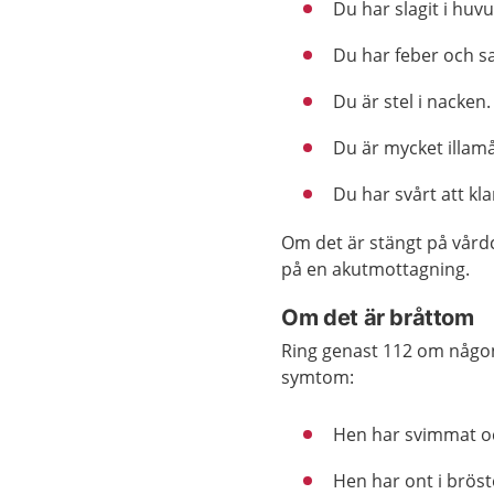
Du har slagit i huv
Du har feber och s
Du är stel i nacken.
Du är mycket illam
Du har svårt att kla
Om det är stängt på vård
på en akutmottagning.
Om det är bråttom
Ring genast 112 om någon h
symtom:
Hen har svimmat oc
Hen har ont i bröst