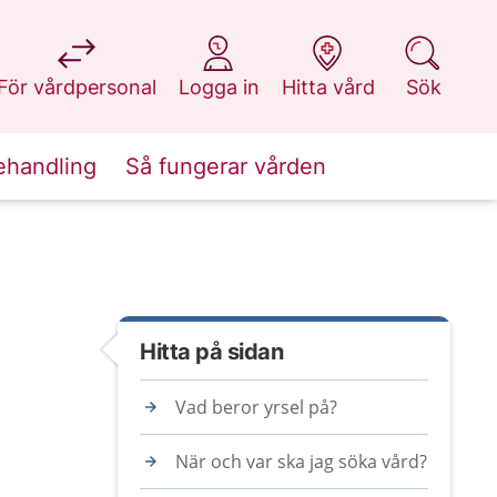
på 1177.se
på 1177.se
på 1177.se
på 1177.se
För vårdpersonal
Logga in
Hitta vård
Sök
ehandling
Så fungerar vården
Hitta på sidan
Vad beror yrsel på?
När och var ska jag söka vård?