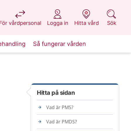
på 1177.se
på 1177.se
på 1177.se
på 1177.se
För vårdpersonal
Logga in
Hitta vård
Sök
ehandling
Så fungerar vården
Hitta på sidan
Vad är PMS?
Vad är PMDS?