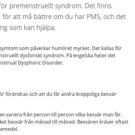
för premenstruellt syndrom. Det finns
 för att må bättre om du har PMS, och det
ing som kan hjälpa.
 symtom som påverkar humöret mycket. Det kallas för
struellt dysforiskt syndrom. På engelska heter det
nstrual Dysphoric Disorder.
ör förändras och att du får andra kroppsliga besvär
n variera från person till person vilka besvär man får.
ket besvär från månad till månad. Besvären kräver oftast
kemedel.