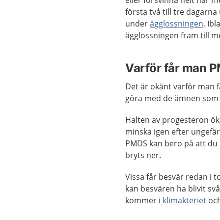
eller försvinna helt när
första två till tre dagar
under
ägglossningen
. Ib
ägglossningen fram till m
Varför får man 
Det är okänt varför man f
göra med de ämnen som b
Halten av progesteron öka
minska igen efter ungefär 
PMDS kan bero på att du 
bryts ner.
Vissa får besvär redan i t
kan besvären ha blivit sv
kommer i
klimakteriet
och