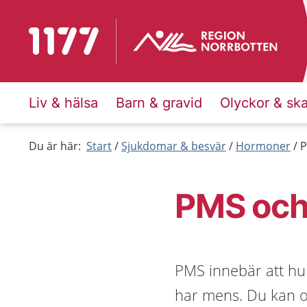
Till startsidan för 1177
Liv & hälsa
Barn & gravid
Olyckor & sk
Du är här:
Start
Sjukdomar & besvär
Hormoner
P
PMS oc
PMS innebär att h
har mens. Du kan o