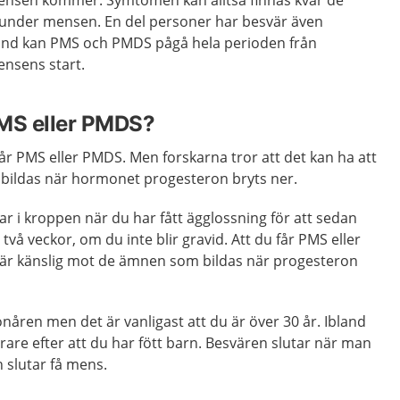
 mensen kommer. Symtomen kan alltså finnas kvar de
na under mensen. En del personer har besvär även
land kan PMS och PMDS pågå hela perioden från
ensens start.
PMS eller PMDS?
år PMS eller PMDS. Men forskarna tror att det kan ha att
ildas när hormonet progesteron bryts ner.
r i kroppen när du har fått ägglossning för att sedan
två veckor, om du inte blir gravid. Att du får PMS eller
är känslig mot de ämnen som bildas när progesteron
onåren men det är vanligast att du är över 30 år. Ibland
årare efter att du har fött barn. Besvären slutar när man
 slutar få mens.