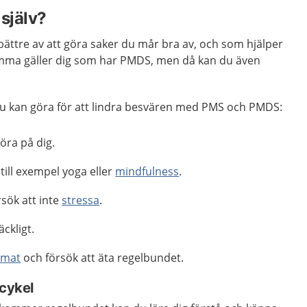
själv?
ttre av att göra saker du mår bra av, och som hjälper
amma gäller dig som har PMDS, men då kan du även
u kan göra för att lindra besvären med PMS och PMDS:
röra på dig.
till exempel yoga eller
mindfulness
.
rsök att inte
stressa
.
räckligt.
 mat
och försök att äta regelbundet.
scykel