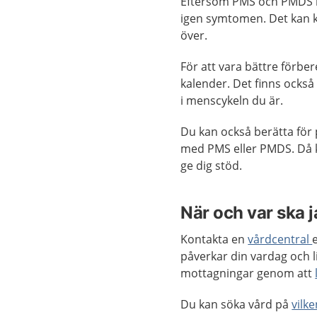
Eftersom PMS och PMDS k
igen symtomen. Det kan k
över.
För att vara bättre förber
kalender. Det finns också
i menscykeln du är.
Du kan också berätta för 
med PMS eller PMDS. Då 
ge dig stöd.
När och var ska 
Kontakta en
vårdcentral
påverkar din vardag och l
mottagningar genom att
Du kan söka vård på
vilk