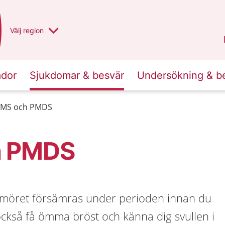
Du har valt region
Välj
en annan
region
Norrbotten
.
ador
Sjukdomar & besvär
Undersökning & b
MS och PMDS
h PMDS
umöret försämras under perioden innan du
ckså få ömma bröst och känna dig svullen i