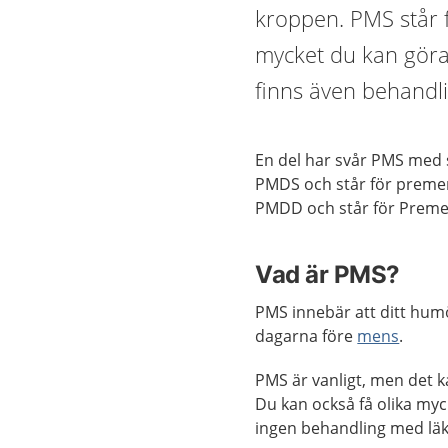
kroppen. PMS står 
mycket du kan göra
finns även behandl
En del har svår PMS med
PMDS och står för premen
PMDD och står för Preme
Vad är PMS?
PMS innebär att ditt hum
dagarna före
mens
.
PMS är vanligt, men det ka
Du kan också få olika myc
ingen behandling med lä