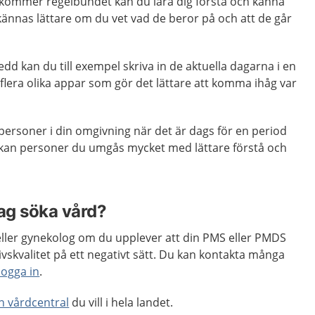
ommer regelbundet kan du lära dig förstå och känna
ännas lättare om du vet vad de beror på och att de går
edd kan du till exempel skriva in de aktuella dagarna i en
 flera olika appar som gör det lättare att komma ihåg var
personer i din omgivning när det är dags för en period
kan personer du umgås mycket med lättare förstå och
jag söka vård?
eller gynekolog om du upplever att din PMS eller PMDS
ivskvalitet på ett negativt sätt. Du kan kontakta många
logga in
.
en vårdcentral
du vill i hela landet.