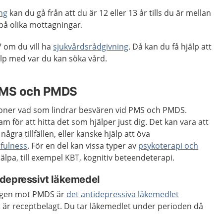
ng
kan du gå från att du är 12 eller 13 år tills du är mellan
 på olika mottagningar.
 om du vill ha
sjukvårdsrådgivning
. Då kan du få hjälp att
p med var du kan söka vård.
 PMS och PMDS
rsoner vad som lindrar besvären vid PMS och PMDS.
am för att hitta det som hjälper just dig. Det kan vara att
ågra tillfällen, eller kanske hjälp att öva
fulness
. För en del kan vissa typer av
psykoterapi och
älpa, till exempel KBT, kognitiv beteendeterapi.
depressivt läkemedel
ingen mot PMDS är
det antidepressiva läkemedlet
 är receptbelagt. Du tar läkemedlet under perioden då