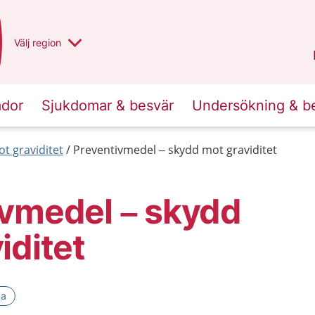
Du har valt region
Välj
en annan
region
Norrbotten
.
ador
Sjukdomar & besvär
Undersökning & b
t graviditet
Preventivmedel – skydd mot graviditet
ivmedel – skydd
iditet
ka