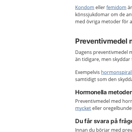
Kondom
eller
femidom
är
könssjukdomar om de anvä
med övriga metoder för a
Preventivmedel
Dagens preventivmedel m
än tidigare, men skyddar 
Exempelvis
hormonspira
samtidigt som den skyddar
Hormonella metoder 
Preventivmedel med horm
mycket
eller oregelbunde
Du får svara på fråg
Innan du börjar med pre