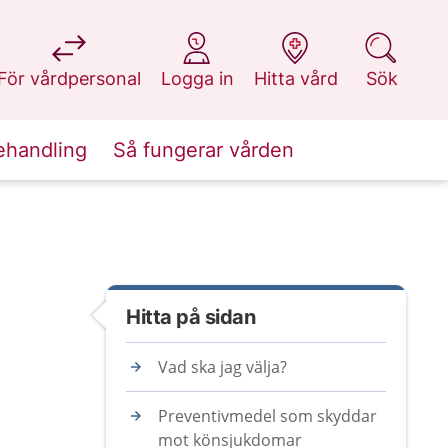
på 1177.se
på 1177.se
på 1177.se
på 1177.se
För vårdpersonal
Logga in
Hitta vård
Sök
ehandling
Så fungerar vården
Hitta på sidan
Vad ska jag välja?
Preventivmedel som skyddar
mot könsjukdomar