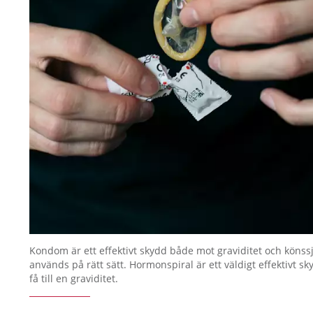
Kondom är ett effektivt skydd både mot graviditet och kön
används på rätt sätt. Hormonspiral är ett väldigt effektivt sk
få till en graviditet.