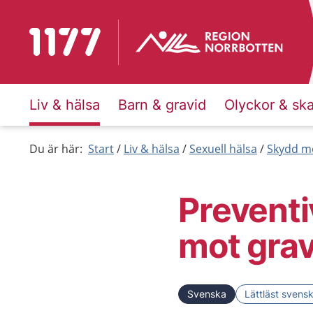
Till startsidan för 1177
Liv & hälsa
Barn & gravid
Olyckor & sk
Du är här:
Start
Liv & hälsa
Sexuell hälsa
Skydd mo
Prevent
mot grav
Svenska
Lättläst svens