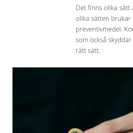
Det finns olika sätt
olika sätten brukar
preventivmedel. K
som också skyddar
rätt sätt.