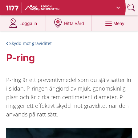
Du har valt region
Norrbotten
.
Till startsidan för 1177
på 1177.se
på 1177.se
Meny
Logga in
Hitta vård
Skydd mot graviditet
P-ring
P-ring är ett preventivmedel som du själv sätter in
i slidan. P-ringen är gjord av mjuk, genomskinlig
plast och är cirka fem centimeter i diameter. P-
ring ger ett effektivt skydd mot graviditet när den
används på rätt sätt.