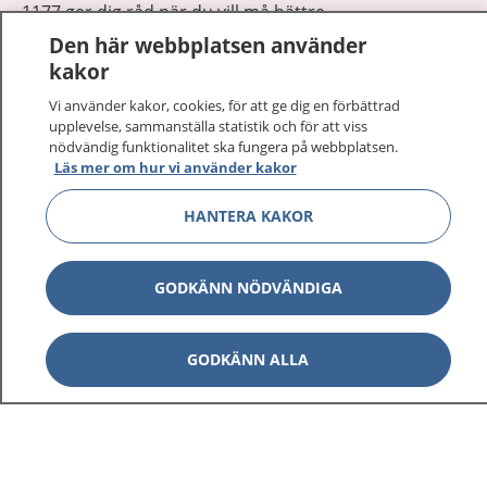
1177 ger dig råd när du vill må bättre.
Den här webbplatsen använder
kakor
Vi använder kakor, cookies, för att ge dig en förbättrad
upplevelse, sammanställa statistik och för att viss
nödvändig funktionalitet ska fungera på webbplatsen.
Visa inn
1177 på flera språk
Läs mer om hur vi använder kakor
Visa inn
Om 1177
HANTERA KAKOR
Visa inn
Kontakt
GODKÄNN NÖDVÄNDIGA
Behandling av personuppgifter
GODKÄNN ALLA
Hantering av kakor
Inställningar för kakor