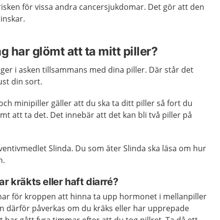
risken för vissa andra cancersjukdomar. Det gör att den
inskar.
g har glömt att ta mitt piller?
gger i asken tillsammans med dina piller. Där står det
ust din sort.
och minipiller gäller att du ska ta ditt piller så fort du
 att ta det. Det innebär att det kan bli två piller på
eventivmedlet Slinda. Du som äter Slinda ska läsa om hur
n.
r kräkts eller haft diarré?
ar för kroppen att hinna ta upp hormonet i mellanpiller
an därför påverkas om du kräks eller har upprepade