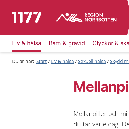
Till startsidan för 1177
Liv & hälsa
Barn & gravid
Olyckor & sk
Du är här:
Start
Liv & hälsa
Sexuell hälsa
Skydd mo
Mellanpil
Mellanpiller och mi
du tar varje dag. D