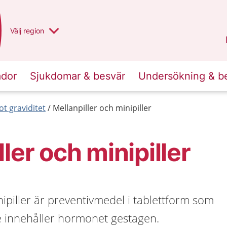
Du har valt region
Välj
en annan
region
Norrbotten
.
ador
Sjukdomar & besvär
Undersökning & b
t graviditet
Mellanpiller och minipiller
ler och minipiller
nipiller är preventivmedel i tablettform som
e innehåller hormonet gestagen.