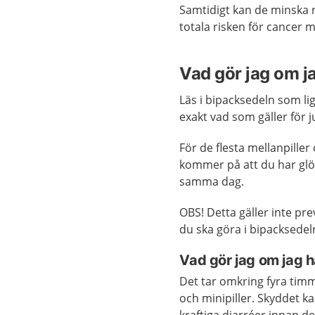
Samtidigt kan de minska 
totala risken för cancer m
Vad gör jag om ja
Läs i bipacksedeln som li
exakt vad som gäller för j
För de flesta mellanpiller 
kommer på att du har glömt
samma dag.
OBS! Detta gäller inte pr
du ska göra i bipacksedel
Vad gör jag om jag ha
Det tar omkring fyra timm
och minipiller. Skyddet k