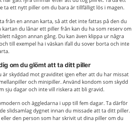
 har gått fyra timmar efter att du tog pillret. Ta då ett
 ta ett nytt piller om du bara är tillfälligt lös i magen.
a från en annan karta, så att det inte fattas på den du
en kartan du lånar ett piller från kan du ha som reserv om
ablett någon annan gång. Du kan även klippa ur några
och till exempel ha i väskan ifall du sover borta och inte
arta.
g om du glömt att ta ditt piller
u är skyddad mot graviditet igen efter att du har missat
de mellanpiller och minipiller. Använd kondom som skydd
sju dagar och inte vill riskera att bli gravid.
ivmodern och äggledarna i upp till fem dagar. Ta därför
 slidsamlag dygnet innan du missade att ta ditt piller.
ller den person som har skrivit ut dina piller om du