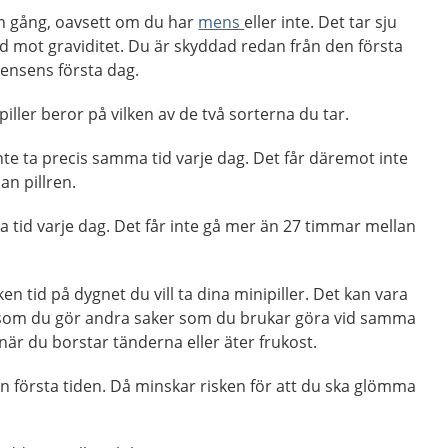
en gång, oavsett om du har
mens
eller inte. Det tar sju
d mot graviditet. Du är skyddad redan från den första
ensens första dag.
iller beror på vilken av de två sorterna du tar.
nte ta precis samma tid varje dag. Det får däremot inte
n pillren.
a tid varje dag. Det får inte gå mer än 27 timmar mellan
en tid på dygnet du vill ta dina minipiller. Det kan vara
 som du gör andra saker som du brukar göra vid samma
l när du borstar tänderna eller äter frukost.
en första tiden. Då minskar risken för att du ska glömma