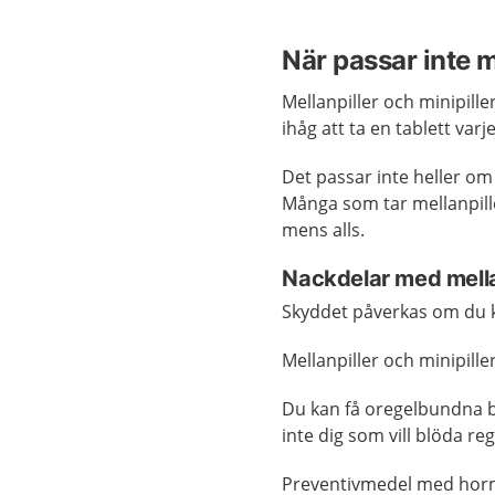
När passar inte m
Mellanpiller och minipill
ihåg att ta en tablett varj
Det passar inte heller om
Många som tar mellanpille
mens alls.
Nackdelar med mellan
Skyddet påverkas om du krä
Mellanpiller och minipill
Du kan få oregelbundna b
inte dig som vill blöda re
Preventivmedel med hormo