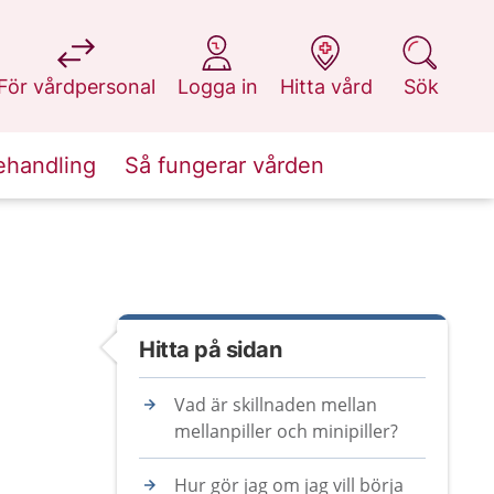
på 1177.se
på 1177.se
på 1177.se
på 1177.se
För vårdpersonal
Logga in
Hitta vård
Sök
ehandling
Så fungerar vården
Hitta på sidan
Vad är skillnaden mellan
mellanpiller och minipiller?
Hur gör jag om jag vill börja