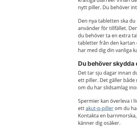
kraftiga diarréer innan det
nytt piller. Du behöver inte
Den nya tabletten ska du t
använder för tillfället. D
du behöver ta en extra t
tabletter från den kartan 
har med dig din vanliga k
Du behöver skydda di
Det tar sju dagar innan d
ett piller. Det gäller bå
om du har slidsamlag inom 
Spermier kan överleva i l
ett
akut-p-piller
om du hade
Kontakta en barnmorska, e
känner dig osäker.