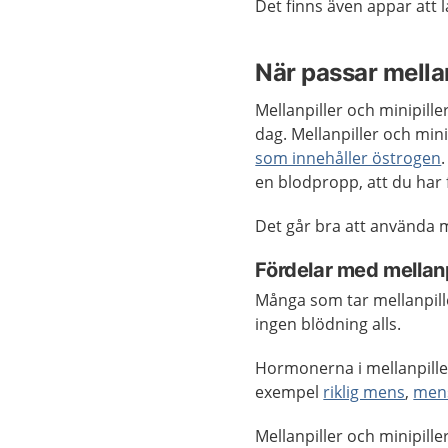
Det finns även appar att l
När passar mellan
Mellanpiller och minipill
dag. Mellanpiller och mini
som innehåller östrogen
en blodpropp, att du har f
Det går bra att använda 
Fördelar med mellanpi
Många som tar mellanpille
ingen blödning alls.
Hormonerna i mellanpiller
exempel
riklig mens
,
men
Mellanpiller och minipille