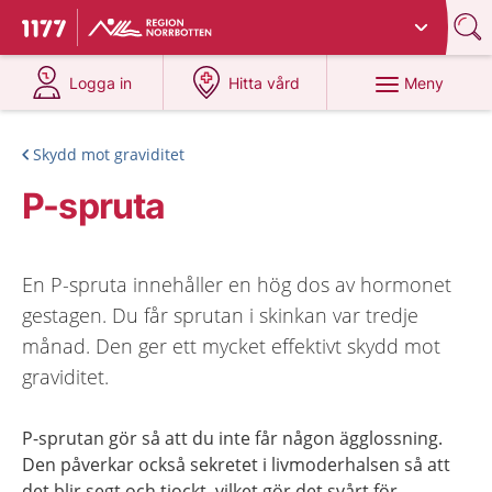
Du har valt region
Norrbotten
.
Till startsidan för 1177
på 1177.se
på 1177.se
Meny
Logga in
Hitta vård
Skydd mot graviditet
P-spruta
En P-spruta innehåller en hög dos av hormonet
gestagen. Du får sprutan i skinkan var tredje
månad. Den ger ett mycket effektivt skydd mot
graviditet.
P-sprutan gör så att du inte får någon ägglossning.
Den påverkar också sekretet i livmoderhalsen så att
det blir segt och tjockt, vilket gör det svårt för