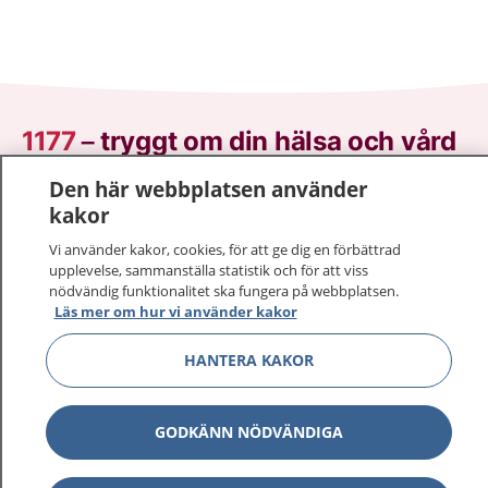
1177
–
tryggt om din hälsa och vård
Den här webbplatsen använder
På 1177.se får du råd om hälsa och information om
kakor
sjukdomar och vilka mottagningar du kan kontakta.
Logga in för att läsa din journal och göra dina
Vi använder kakor, cookies, för att ge dig en förbättrad
vårdärenden. Ring telefonnummer 1177 för
upplevelse, sammanställa statistik och för att viss
nödvändig funktionalitet ska fungera på webbplatsen.
sjukvårdsrådgivning dygnet runt.
Läs mer om hur vi använder kakor
1177 ger dig råd när du vill må bättre.
HANTERA KAKOR
GODKÄNN NÖDVÄNDIGA
Visa inn
1177 på flera språk