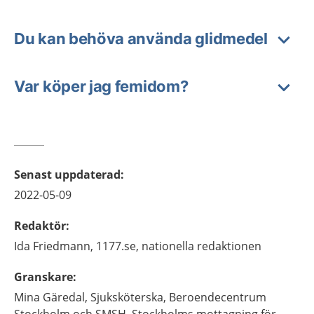
Du kan behöva använda glidmedel
Var köper jag femidom?
Senast uppdaterad
:
2022-05-09
Redaktör
:
Ida
Friedmann,
1177.se, nationella redaktionen
Granskare
:
Mina
Gäredal,
Sjuksköterska,
Beroendecentrum
Stockholm och SMSH, Stockholms mottagning för