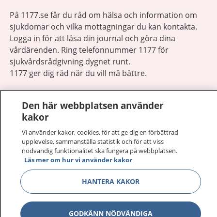
På 1177.se får du råd om hälsa och information om
sjukdomar och vilka mottagningar du kan kontakta.
Logga in för att läsa din journal och göra dina
vårdärenden. Ring telefonnummer 1177 för
sjukvårdsrådgivning dygnet runt.
1177 ger dig råd när du vill må bättre.
Den här webbplatsen använder
kakor
Vi använder kakor, cookies, för att ge dig en förbättrad
Visa inn
1177 på flera språk
upplevelse, sammanställa statistik och för att viss
nödvändig funktionalitet ska fungera på webbplatsen.
Läs mer om hur vi använder kakor
Visa inn
Om 1177
HANTERA KAKOR
Visa inn
Kontakt
GODKÄNN NÖDVÄNDIGA