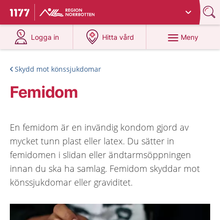
Du har valt region
Norrbotten
.
Till startsidan för 1177
på 1177.se
på 1177.se
Meny
Logga in
Hitta vård
Skydd mot könssjukdomar
Femidom
En femidom är en invändig kondom gjord av
mycket tunn plast eller latex. Du sätter in
femidomen i slidan eller ändtarmsöppningen
innan du ska ha samlag. Femidom skyddar mot
könssjukdomar eller graviditet.