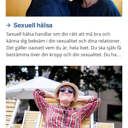
Sexuell hälsa
Sexuell hälsa handlar om din rätt att må bra och
känna dig bekväm i din sexualitet och dina relationer.
Det gäller oavsett vem du är, hela livet. Du ska själv få
bestämma över din kropp och din sexualitet. Du har
rätt att själv välja om och när du vill ha barn. Här
hittar du mer information och stöd för att ta hand
om din sexuella hälsa.