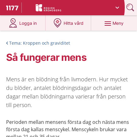
Du har valt region
Kronoberg
.
Till startsidan för 1177
på 1177.se
på 1177.se
Meny
Logga in
Hitta vård
Tema: Kroppen och graviditet
Så fungerar mens
Mens är en blödning från livmodern. Hur mycket
du blöder, antalet blödningsdagar och antalet
dagar mellan blödningarna varierar från person
till person.
Perioden mellan mensens första dag och nästa mens
första dag kallas menscykel. Menscykeln brukar vara
mellan 21 och 35 dagar.