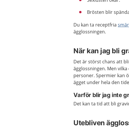
Sexlusten ökar.
Brösten blir spända
Du kan ta receptfria
smär
ägglossningen.
När kan jag bli g
Det är störst chans att b
ägglossningen. Men vilka 
personer. Spermier kan öv
ägget under hela den tid
Varför blir jag inte g
Det kan ta tid att bli gr
Utebliven ägglos