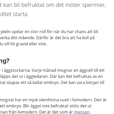
t kan bli befruktat om det möter spermier,
itet starta.
eln spelar en stor roll för när du har chans att bli
erka ditt mående. Därför är det bra att ha koll på
ill bli gravid eller inte.
ing?
 i äggstockarna. Varje månad mognar en äggcell till ett
läpps det ut i äggledaren. Där kan det befruktas av en
tat skapas ett så kallat embryo. Det kan vara början till
mognat har en mjuk slemhinna vuxit i livmodern. Den är
tt embryo. Blir ägget inte befruktat stöts det ut
nan från livmodern. Det är det som är
mensen
.