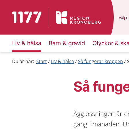
Till startsidan för 1177
Du ha
Välj
e
r
Liv & hälsa
Barn & gravid
Olyckor & sk
Du är här:
Start
Liv & hälsa
Så fungerar kroppen
Så funge
Ägglossningen är e
gång i månaden. Un