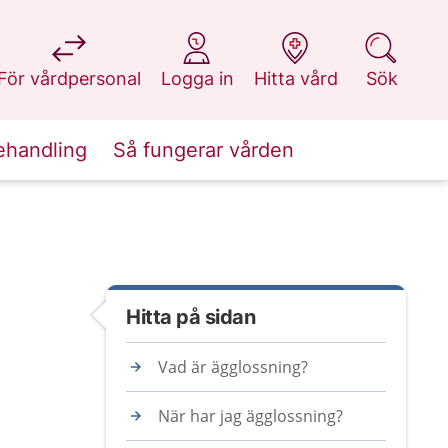
på 1177.se
på 1177.se
på 1177.se
på 1177.se
För vårdpersonal
Logga in
Hitta vård
Sök
ehandling
Så fungerar vården
Hitta på sidan
Vad är ägglossning?
När har jag ägglossning?