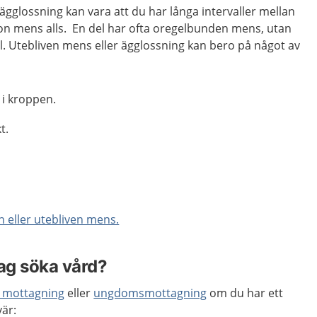
 ägglossning kan vara att du har långa intervaller mellan
gon mens alls. En del har ofta oregelbunden mens, utan
el. Utebliven mens eller ägglossning kan bero på något av
 i kroppen.
t.
 eller utebliven mens.
jag söka vård?
 mottagning
eller
ungdomsmottagning
om du har ett
vär: