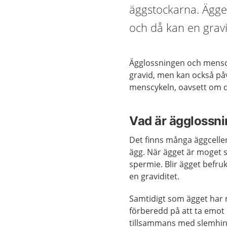
äggstockarna. Ägge
och då kan en gravid
Ägglossningen och menscyk
gravid, men kan också påv
menscykeln, oavsett om du v
Vad är ägglossn
Det finns många äggceller
ägg. När ägget är moget s
spermie. Blir ägget befruk
en graviditet.
Samtidigt som ägget har 
förberedd på att ta emot e
tillsammans med slemhin