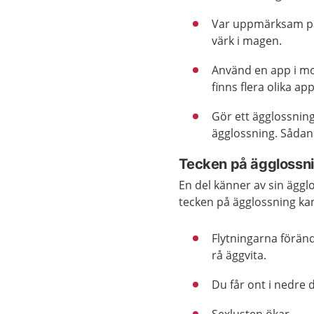
Var uppmärksam på 
värk i magen.
Använd en app i mob
finns flera olika ap
Gör ett ägglossning
ägglossning. Sådana
Tecken på ägglossn
En del känner av sin äggl
tecken på ägglossning kan
Flytningarna förän
rå äggvita.
Du får ont i nedre