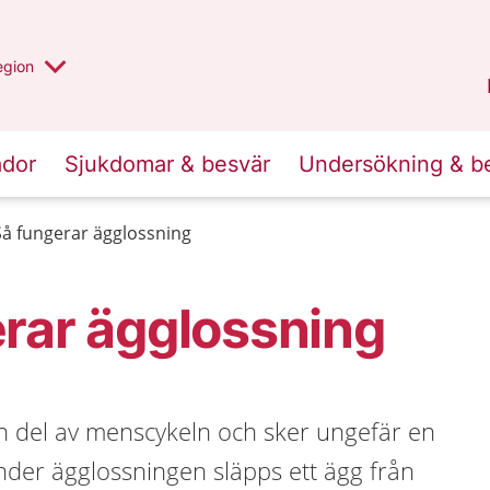
r valt region
n annan
egion
Kronoberg
.
ador
Sjukdomar & besvär
Undersökning & b
Så fungerar ägglossning
rar ägglossning
n del av menscykeln och sker ungefär en
der ägglossningen släpps ett ägg från