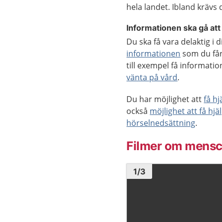
hela landet. Ibland krävs
Informationen ska gå att
Du ska få vara delaktig i
informationen
som du får
till exempel få informat
vänta på vård
.
Du har möjlighet att
få h
också
möjlighet att få hjä
hörselnedsättning
.
Filmer om mensc
Bild
1
1
/
3