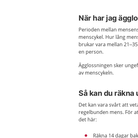
När har jag äggl
Perioden mellan mensens 
menscykel. Hur lång mens
brukar vara mellan 21–35
en person.
Ägglossningen sker ungef
av menscykeln.
Så kan du räkna 
Det kan vara svårt att ve
regelbunden mens. För att
det här:
Räkna 14 dagar bakå