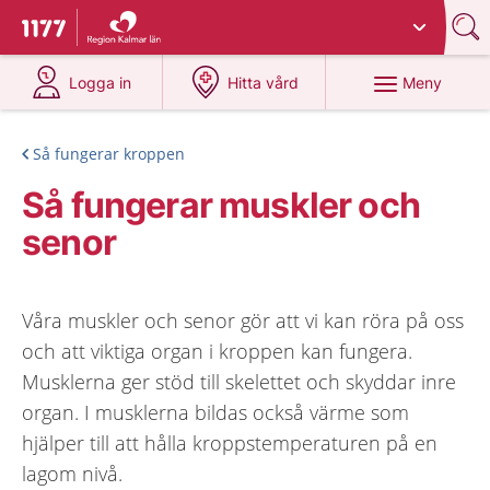
Du har valt region
Kalmar län
.
Till startsidan för 1177
på 1177.se
på 1177.se
Meny
Logga in
Hitta vård
Så fungerar kroppen
Så fungerar muskler och
senor
Våra muskler och senor gör att vi kan röra på oss
och att viktiga organ i kroppen kan fungera.
Musklerna ger stöd till skelettet och skyddar inre
organ. I musklerna bildas också värme som
hjälper till att hålla kroppstemperaturen på en
lagom nivå.