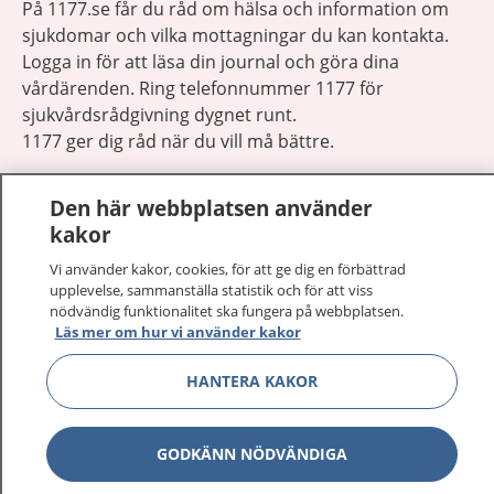
På 1177.se får du råd om hälsa och information om
sjukdomar och vilka mottagningar du kan kontakta.
Logga in för att läsa din journal och göra dina
vårdärenden. Ring telefonnummer 1177 för
sjukvårdsrådgivning dygnet runt.
1177 ger dig råd när du vill må bättre.
Den här webbplatsen använder
kakor
Vi använder kakor, cookies, för att ge dig en förbättrad
Visa inn
1177 på flera språk
upplevelse, sammanställa statistik och för att viss
nödvändig funktionalitet ska fungera på webbplatsen.
Läs mer om hur vi använder kakor
Visa inn
Om 1177
HANTERA KAKOR
Visa inn
Kontakt
GODKÄNN NÖDVÄNDIGA
Behandling av personuppgifter