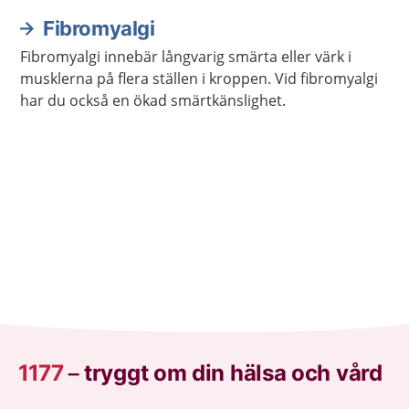
Sjukdomen läker vanligen av sig själv med tiden.
Fibromyalgi
Fibromyalgi innebär långvarig smärta eller värk i
musklerna på flera ställen i kroppen. Vid fibromyalgi
har du också en ökad smärtkänslighet.
1177
–
tryggt om din hälsa och vård