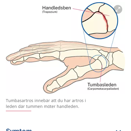
Förstora bilden
Tumbasartros innebär att du har artros i
leden där tummen möter handleden.
Symtom