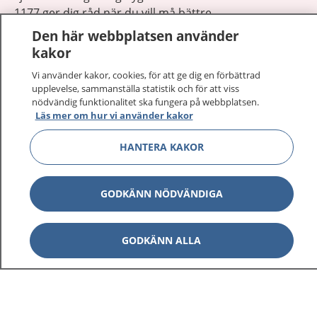
1177 ger dig råd när du vill må bättre.
Den här webbplatsen använder
kakor
Vi använder kakor, cookies, för att ge dig en förbättrad
upplevelse, sammanställa statistik och för att viss
Visa inn
nödvändig funktionalitet ska fungera på webbplatsen.
1177 på flera språk
Läs mer om hur vi använder kakor
Visa inn
Om 1177
HANTERA KAKOR
Visa inn
Kontakt
GODKÄNN NÖDVÄNDIGA
Behandling av personuppgifter
GODKÄNN ALLA
Hantering av kakor
Inställningar för kakor