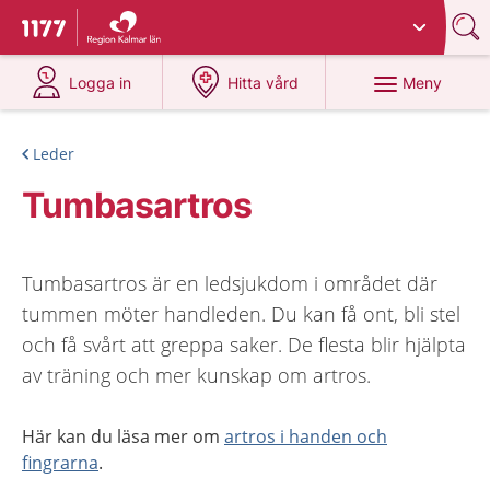
Du har valt region
Kalmar län
.
Till startsidan för 1177
på 1177.se
på 1177.se
Meny
Logga in
Hitta vård
Leder
Tumbasartros
Tumbasartros är en ledsjukdom i området där
tummen möter handleden. Du kan få ont, bli stel
och få svårt att greppa saker. De flesta blir hjälpta
av träning och mer kunskap om artros.
Här kan du läsa mer om
artros i handen och
fingrarna
.