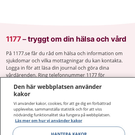
1177
–
tryggt om din hälsa och vård
På 1177.se får du råd om hälsa och information om
sjukdomar och vilka mottagningar du kan kontakta.
Logga in för att läsa din journal och göra dina
vårdärenden. Ring telefonnummer 1177 för
sjukvårdsrådgivning dygnet runt.
Den här webbplatsen använder
1177 ger dig råd när du vill må bättre.
kakor
Vi använder kakor, cookies, för att ge dig en förbättrad
upplevelse, sammanställa statistik och för att viss
nödvändig funktionalitet ska fungera på webbplatsen.
Läs mer om hur vi använder kakor
Visa inn
1177 på flera språk
HANTERA KAKOR