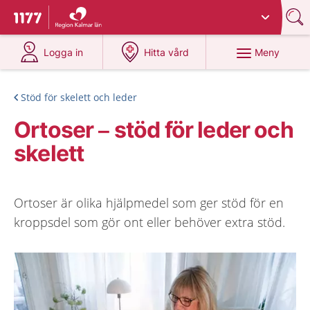
Du har valt region
Kalmar län
.
Till startsidan för 1177
på 1177.se
på 1177.se
Meny
Logga in
Hitta vård
Stöd för skelett och leder
Ortoser – stöd för leder och
skelett
Ortoser är olika hjälpmedel som ger stöd för en
kroppsdel som gör ont eller behöver extra stöd.