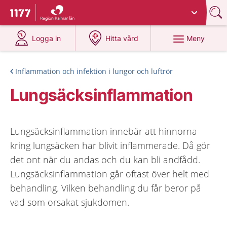
Du har valt region
Kalmar län
.
Till startsidan för 1177
på 1177.se
på 1177.se
Meny
Logga in
Hitta vård
Inflammation och infektion i lungor och luftrör
Lungsäcksinflammation
Lungsäcksinflammation innebär att hinnorna
kring lungsäcken har blivit inflammerade. Då gör
det ont när du andas och du kan bli andfådd.
Lungsäcksinflammation går oftast över helt med
behandling. Vilken behandling du får beror på
vad som orsakat sjukdomen.