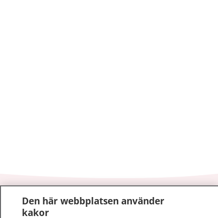
1177
–
tryggt om din hälsa och vård
Den här webbplatsen använder
kakor