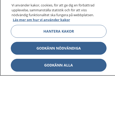
På 1177.se får du råd om hälsa och information om
Vi använder kakor, cookies, för att ge dig en förbättrad
sjukdomar och vilka mottagningar du kan kontakta.
upplevelse, sammanställa statistik och för att viss
Logga in för att läsa din journal och göra dina
nödvändig funktionalitet ska fungera på webbplatsen.
Läs mer om hur vi använder kakor
vårdärenden. Ring telefonnummer 1177 för
sjukvårdsrådgivning dygnet runt.
HANTERA KAKOR
1177 ger dig råd när du vill må bättre.
GODKÄNN NÖDVÄNDIGA
GODKÄNN ALLA
Visa inn
1177 på flera språk
Visa inn
Om 1177
Visa inn
Kontakt
Behandling av personuppgifter