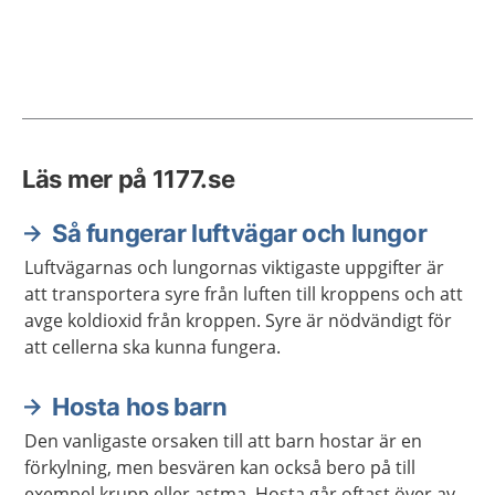
Läs mer på 1177.se
Så fungerar luftvägar och lungor
Luftvägarnas och lungornas viktigaste uppgifter är
att transportera syre från luften till kroppens och att
avge koldioxid från kroppen. Syre är nödvändigt för
att cellerna ska kunna fungera.
Hosta hos barn
Den vanligaste orsaken till att barn hostar är en
förkylning, men besvären kan också bero på till
exempel krupp eller astma. Hosta går oftast över av