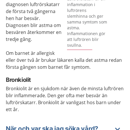
diagnosen luftrörskatarr
inflammation i
luftrörens
de första två gångerna
slemhinna och ger
hen har besvär.
samma symtom som
Diagnosen blir astma om
astma.
besvären återkommer en
Inflammationen gör
tredje gång.
att luftrören blir
svullna.
Om barnet är allergisk
eller över två år brukar läkaren kalla det astma redan
första gången som barnet får symtom.
Bronkiolit
Bronkiolit är en sjukdom när även de minsta luftrören
blir inflammerade. Den ger ofta mer besvär än
luftrörskatarr. Bronkiolit är vanligast hos barn under
ett år.
När och var ska jag söka vård?