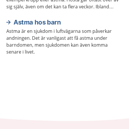
sig själv, även om det kan ta flera veckor. Ibland
behöver barnet behandling mot det som orsakar
hostan eller för att minska besvären.
Astma hos barn
Astma är en sjukdom i luftvägarna som påverkar
andningen. Det är vanligast att få astma under
barndomen, men sjukdomen kan även komma
senare i livet.