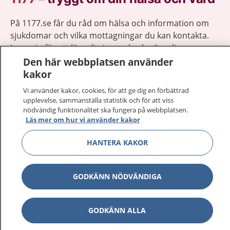
På 1177.se får du råd om hälsa och information om
sjukdomar och vilka mottagningar du kan kontakta.
Logga in för att läsa din journal och göra dina
vårdärenden. Ring telefonnummer 1177 för
Den här webbplatsen använder
sjukvårdsrådgivning dygnet runt.
kakor
1177 ger dig råd när du vill må bättre.
Vi använder kakor, cookies, för att ge dig en förbättrad
upplevelse, sammanställa statistik och för att viss
nödvändig funktionalitet ska fungera på webbplatsen.
Läs mer om hur vi använder kakor
HANTERA KAKOR
Visa inn
1177 på flera språk
GODKÄNN NÖDVÄNDIGA
Visa inn
Om 1177
Visa inn
Kontakt
GODKÄNN ALLA