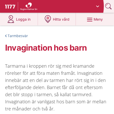
Du har valt region
Kalmar län
.
Till startsidan för 1177
på 1177.se
på 1177.se
Meny
Logga in
Hitta vård
Tarmbesvär
Invagination hos barn
Tarmarna i kroppen rör sig med kramande
rörelser för att föra maten framåt. Invagination
innebär att en del av tarmen har rört sig in i den
efterföljande delen. Barnet får då ont eftersom
det blir stopp i tarmen, så kallat tarmvred.
Invagination är vanligast hos barn som är mellan
tre månader och två år.