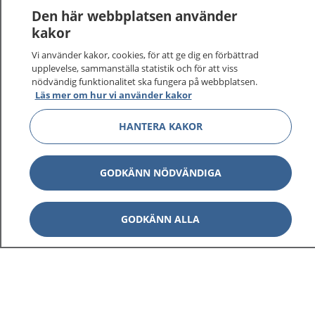
Den här webbplatsen använder
kakor
Vi använder kakor, cookies, för att ge dig en förbättrad
upplevelse, sammanställa statistik och för att viss
nödvändig funktionalitet ska fungera på webbplatsen.
Visa inn
1177 på flera språk
Läs mer om hur vi använder kakor
Visa inn
HANTERA KAKOR
Om 1177
Visa inn
Kontakt
GODKÄNN NÖDVÄNDIGA
Behandling av personuppgifter
GODKÄNN ALLA
Hantering av kakor
Inställningar för kakor