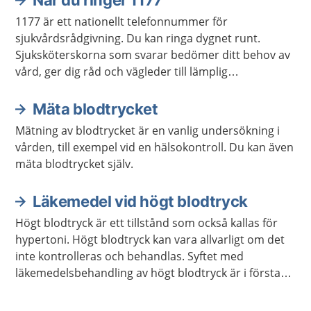
När du ringer 1177
1177 är ett nationellt telefonnummer för
sjukvårdsrådgivning. Du kan ringa dygnet runt.
Sjuksköterskorna som svarar bedömer ditt behov av
vård, ger dig råd och vägleder till lämplig
vårdmottagning när så behövs.
Mäta blodtrycket
Mätning av blodtrycket är en vanlig undersökning i
vården, till exempel vid en hälsokontroll. Du kan även
mäta blodtrycket själv.
Läkemedel vid högt blodtryck
Högt blodtryck är ett tillstånd som också kallas för
hypertoni. Högt blodtryck kan vara allvarligt om det
inte kontrolleras och behandlas. Syftet med
läkemedelsbehandling av högt blodtryck är i första
hand att minska risken för sjukdomar som stroke och
hjärtinfarkt på längre sikt.