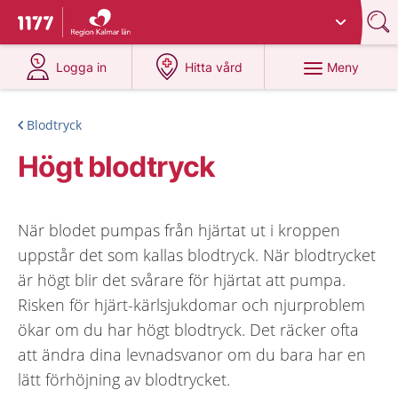
Du har valt region
Kalmar län
.
Till startsidan för 1177
på 1177.se
på 1177.se
Meny
Logga in
Hitta vård
Blodtryck
Högt blodtryck
När blodet pumpas från hjärtat ut i kroppen
uppstår det som kallas blodtryck. När blodtrycket
är högt blir det svårare för hjärtat att pumpa.
Risken för hjärt-kärlsjukdomar och njurproblem
ökar om du har högt blodtryck. Det räcker ofta
att ändra dina levnadsvanor om du bara har en
lätt förhöjning av blodtrycket.