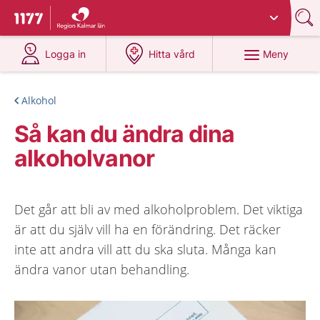
Du har valt region
Kalmar län
.
Till startsidan för 1177
på 1177.se
på 1177.se
Meny
Logga in
Hitta vård
Alkohol
Så kan du ändra dina
alkoholvanor
Det går att bli av med alkoholproblem. Det viktiga
är att du själv vill ha en förändring. Det räcker
inte att andra vill att du ska sluta. Många kan
ändra vanor utan behandling.