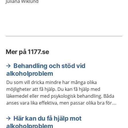
Juliana
Wiklund
Mer på 1177.se
Behandling och stöd vid
alkoholproblem
Du som vill dricka mindre har många olika
möjligheter att få hjälp. Du kan få hjälp med
läkemedel eller med psykologisk behandling. Båda
anses vara lika effektiva, men passar olika bra för
olika personer. Behandlingar kan också kombineras.
En del får bra stöd i självhjälpsgrupper.
Här kan du få hjälp mot
alkoholproblem