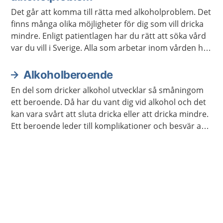
Det går att komma till rätta med alkoholproblem. Det
finns många olika möjligheter för dig som vill dricka
mindre. Enligt patientlagen har du rätt att söka vård
var du vill i Sverige. Alla som arbetar inom vården har
tystnadsplikt.
Alkoholberoende
En del som dricker alkohol utvecklar så småningom
ett beroende. Då har du vant dig vid alkohol och det
kan vara svårt att sluta dricka eller att dricka mindre.
Ett beroende leder till komplikationer och besvär av
olika slag. Det finns bra metoder för att bli av med ett
alkoholberoende.