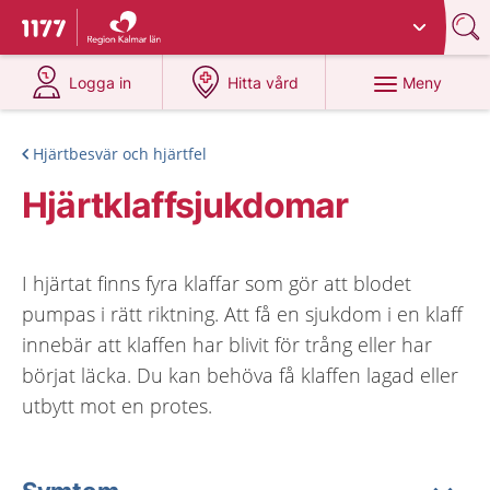
Du har valt region
Kalmar län
.
Till startsidan för 1177
på 1177.se
på 1177.se
Meny
Logga in
Hitta vård
Hjärtbesvär och hjärtfel
Hjärtklaffsjukdomar
I hjärtat finns fyra klaffar som gör att blodet
pumpas i rätt riktning. Att få en sjukdom i en klaff
innebär att klaffen har blivit för trång eller har
börjat läcka. Du kan behöva få klaffen lagad eller
utbytt mot en protes.