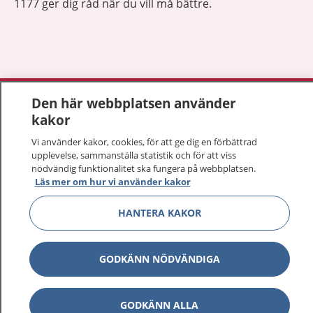
1177 ger dig råd när du vill må bättre.
Visa inn
1177 på flera språk
Den här webbplatsen använder
kakor
Visa inn
Om 1177
Vi använder kakor, cookies, för att ge dig en förbättrad
upplevelse, sammanställa statistik och för att viss
Visa inn
nödvändig funktionalitet ska fungera på webbplatsen.
Kontakt
Läs mer om hur vi använder kakor
HANTERA KAKOR
Behandling av personuppgifter
GODKÄNN NÖDVÄNDIGA
Hantering av kakor
Inställningar för kakor
GODKÄNN ALLA