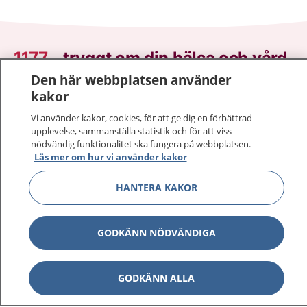
1177
–
tryggt om din hälsa och vård
Den här webbplatsen använder
På 1177.se får du råd om hälsa och information om
kakor
sjukdomar och vilka mottagningar du kan kontakta.
Vi använder kakor, cookies, för att ge dig en förbättrad
Logga in för att läsa din journal och göra dina
upplevelse, sammanställa statistik och för att viss
vårdärenden. Ring telefonnummer 1177 för
nödvändig funktionalitet ska fungera på webbplatsen.
sjukvårdsrådgivning dygnet runt.
Läs mer om hur vi använder kakor
1177 ger dig råd när du vill må bättre.
HANTERA KAKOR
GODKÄNN NÖDVÄNDIGA
Visa inn
1177 på flera språk
GODKÄNN ALLA
Visa inn
Om 1177