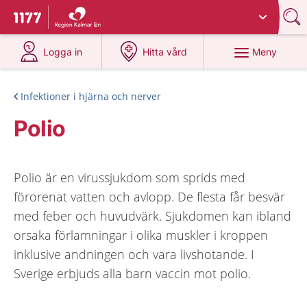
Du har valt region
Kalmar län
.
Till startsidan för 1177
på 1177.se
på 1177.se
Meny
Logga in
Hitta vård
Infektioner i hjärna och nerver
Polio
Polio är en virussjukdom som sprids med
förorenat vatten och avlopp. De flesta får besvär
med feber och huvudvärk. Sjukdomen kan ibland
orsaka förlamningar i olika muskler i kroppen
inklusive andningen och vara livshotande. I
Sverige erbjuds alla barn vaccin mot polio.