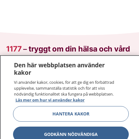
1177
–
tryggt om din hälsa och vård
På 1177.se får du råd om hälsa och information om
Den här webbplatsen använder
sjukdomar och vilka mottagningar du kan kontakta.
kakor
Logga in för att läsa din journal och göra dina
Vi använder kakor, cookies, för att ge dig en förbättrad
vårdärenden. Ring telefonnummer 1177 för
upplevelse, sammanställa statistik och för att viss
sjukvårdsrådgivning dygnet runt.
nödvändig funktionalitet ska fungera på webbplatsen.
Läs mer om hur vi använder kakor
1177 ger dig råd när du vill må bättre.
HANTERA KAKOR
GODKÄNN NÖDVÄNDIGA