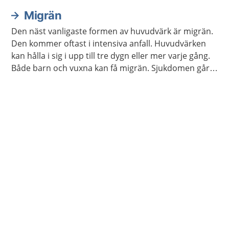
Ibland kan barnet behöva annan behandling.
Migrän
Den näst vanligaste formen av huvudvärk är migrän.
Den kommer oftast i intensiva anfall. Huvudvärken
kan hålla i sig i upp till tre dygn eller mer varje gång.
Både barn och vuxna kan få migrän. Sjukdomen går
inte över. Men du kan få både läkemedel och annan
behandling som lindrar besvären.