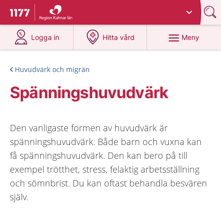
Du har valt region
Kalmar län
.
Till startsidan för 1177
på 1177.se
på 1177.se
Meny
Logga in
Hitta vård
Huvudvärk och migrän
Spänningshuvudvärk
Den vanligaste formen av huvudvärk är
spänningshuvudvärk. Både barn och vuxna kan
få spänningshuvudvärk. Den kan bero på till
exempel trötthet, stress, felaktig arbetsställning
och sömnbrist. Du kan oftast behandla besvären
själv.