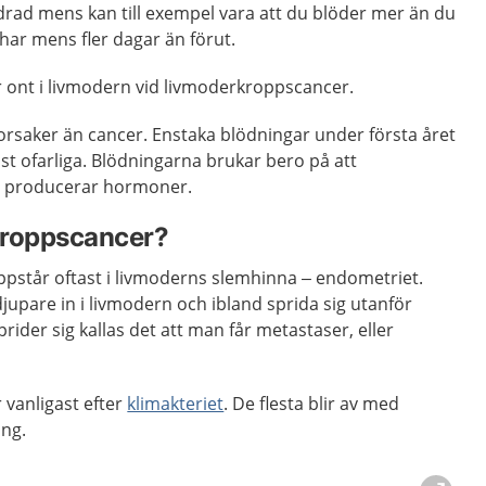
drad mens kan till exempel vara att du blöder mer än du
 har mens fler dagar än förut.
ör ont i livmodern vid livmoderkroppscancer.
saker än cancer. Enstaka blödningar under första året
ast ofarliga. Blödningarna brukar bero på att
e producerar hormoner.
kroppscancer?
står oftast i livmoderns slemhinna – endometriet.
upare in i livmodern och ibland sprida sig utanför
rider sig kallas det att man får metastaser, eller
vanligast efter
klimakteriet
. De flesta blir av med
ing.