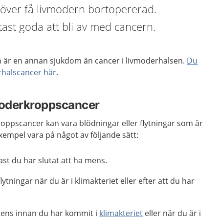
höver få livmodern bortopererad.
tast goda att bli av med cancern.
 är en annan sjukdom än cancer i livmoderhalsen.
Du
rhalscancer här
.
oderkroppscancer
ppscancer kan vara blödningar eller flytningar som är
exempel vara på något av följande sätt:
ast du har slutat att ha mens.
ytningar när du är i klimakteriet eller efter att du har
mens innan du har kommit i
klimakteriet
eller när du är i