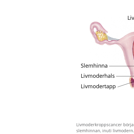
Förstora bilden
Livmoderkroppscancer börjar
slemhinnan, inuti livmodern