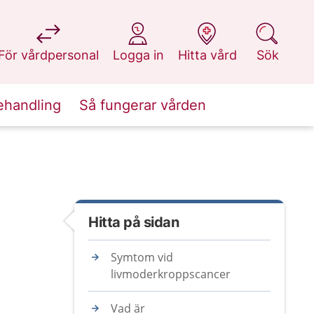
på 1177.se
på 1177.se
på 1177.se
på 1177.se
För vårdpersonal
Logga in
Hitta vård
Sök
ehandling
Så fungerar vården
Hitta på sidan
Symtom vid
livmoderkroppscancer
Vad är