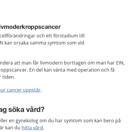
l livmoderkroppscancer
 cellförändringar och ett förstadium till
EIN kan orsaka samma symtom som vid
dera att man får livmodern borttagen om man har EIN,
roppscancer. En del kan vänta med operation och få
 tiden.
ur cancer uppstår
.
jag söka vård?
 eller en gynekolog om du har symtom som kan bero på
är kan du
hitta vård
.