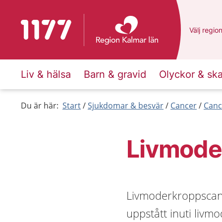
Till startsidan för 1177
Du har va
Välj
en an
regio
Liv & hälsa
Barn & gravid
Olyckor & sk
Du är här:
Start
Sjukdomar & besvär
Cancer
Canc
Livmode
Livmoderkroppscan
uppstått inuti livm