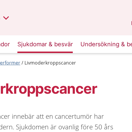
lt region
nan
n
Kalmar län
.
ador
Sjukdomar & besvär
Undersökning & b
erformer
Livmoderkroppscancer
rkroppscancer
cer innebär att en cancertumör har
odern. Sjukdomen är ovanlig före 50 års