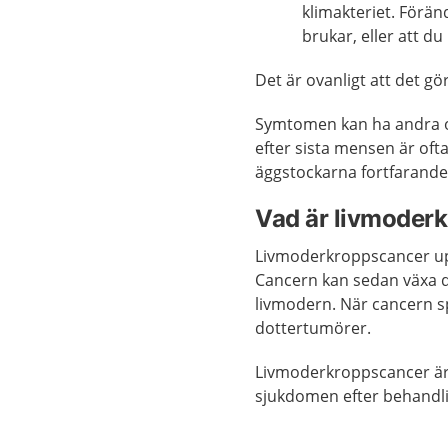
klimakteriet. Förän
brukar, eller att du
Det är ovanligt att det g
Symtomen kan ha andra or
efter sista mensen är oft
äggstockarna fortfarand
Vad är livmoder
Livmoderkroppscancer upp
Cancern kan sedan växa dj
livmodern. När cancern sp
dottertumörer.
Livmoderkroppscancer är 
sjukdomen efter behandl