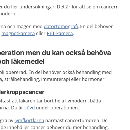
 du fler undersökningar. Det är för att se om cancern
vmodern.
gorna och magen med
datortomografi
. En del behöver
d
magnetkamera
eller
PET-kamera
.
peration men du kan också behöva
och läkemedel
 bli opererad. En del behöver också behandling med
a, strålbehandling, immunterapi eller hormoner.
oderkroppscancer
oftast att läkaren tar bort hela livmodern, båda
arna. Du är
sövd
under operationen.
ågra av
lymfkörtlarna
närmast cancertumören. De
de innehåller cancer behöver du mer behandling.