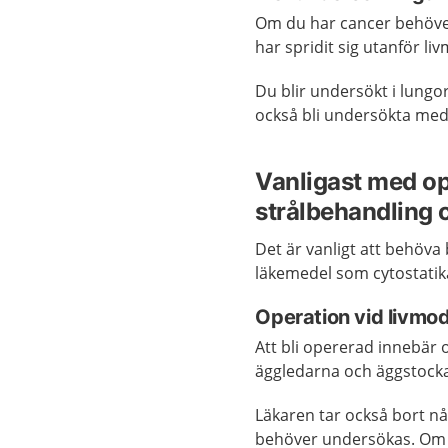
Om du har cancer behöver
har spridit sig utanför li
Du blir undersökt i lun
också bli undersökta me
Vanligast med o
strålbehandling 
Det är vanligt att behöva
läkemedel som cytostatik
Operation vid livm
Att bli opererad innebär 
äggledarna och äggstock
Läkaren tar också bort n
behöver undersökas. Om 