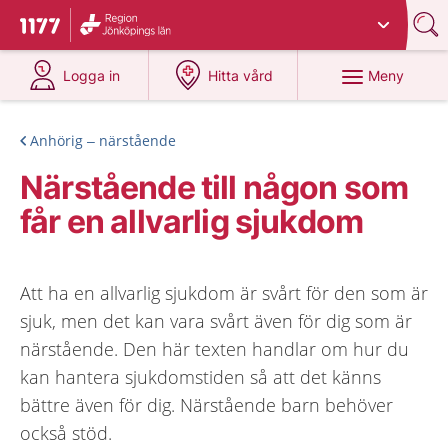
Du har valt region
Jönköpings län
.
Till startsidan för 1177
på 1177.se
på 1177.se
Meny
Logga in
Hitta vård
Anhörig – närstående
Närstående till någon som
får en allvarlig sjukdom
Att ha en allvarlig sjukdom är svårt för den som är
sjuk, men det kan vara svårt även för dig som är
närstående. Den här texten handlar om hur du
kan hantera sjukdomstiden så att det känns
bättre även för dig. Närstående barn behöver
också stöd.