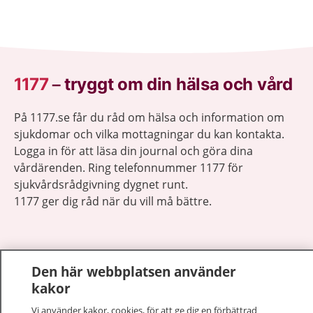
1177
–
tryggt om din hälsa och vård
På 1177.se får du råd om hälsa och information om
sjukdomar och vilka mottagningar du kan kontakta.
Logga in för att läsa din journal och göra dina
vårdärenden. Ring telefonnummer 1177 för
sjukvårdsrådgivning dygnet runt.
1177 ger dig råd när du vill må bättre.
Den här webbplatsen använder
kakor
Visa inn
1177 på flera språk
Vi använder kakor, cookies, för att ge dig en förbättrad