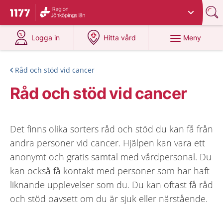
Du har valt region
Jönköpings län
.
Till startsidan för 1177
på 1177.se
på 1177.se
Meny
Logga in
Hitta vård
Råd och stöd vid cancer
Råd och stöd vid cancer
Det finns olika sorters råd och stöd du kan få från
andra personer vid cancer. Hjälpen kan vara ett
anonymt och gratis samtal med vårdpersonal. Du
kan också få kontakt med personer som har haft
liknande upplevelser som du. Du kan oftast få råd
och stöd oavsett om du är sjuk eller närstående.