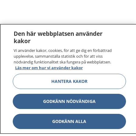
Den här webbplatsen använder
kakor
1177
–
tryggt om din hälsa och vård
Vi använder kakor, cookies, för att ge dig en förbättrad
upplevelse, sammanställa statistik och för att viss
nödvändig funktionalitet ska fungera på webbplatsen.
På 1177.se får du råd om hälsa och information om
Läs mer om hur vi använder kakor
sjukdomar och vilka mottagningar du kan kontakta.
Logga in för att läsa din journal och göra dina
HANTERA KAKOR
vårdärenden. Ring telefonnummer 1177 för
sjukvårdsrådgivning dygnet runt.
GODKÄNN NÖDVÄNDIGA
1177 ger dig råd när du vill må bättre.
GODKÄNN ALLA