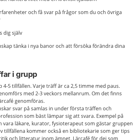
rfarenheter och få svar på frågor som du och övriga
r
s dig själv
nskap tänka i nya banor och att försöka förändra dina
far i grupp
4-5 tillfällen. Varje träff är ca 2,5 timme med paus.
 genomförs med 2-3 veckors mellanrum. Om det finns
Lärcafé genomföras.
skar svar på samlas in under första träffen och
profession som bäst lämpar sig att svara. Exempel på
n vara läkare, kurator, fysioterapeut som gästar gruppen
tt av tillfällena kommer också en bibliotekarie som ger tips
ritik och litteratur inom ämnet. Lärcafé för dej som