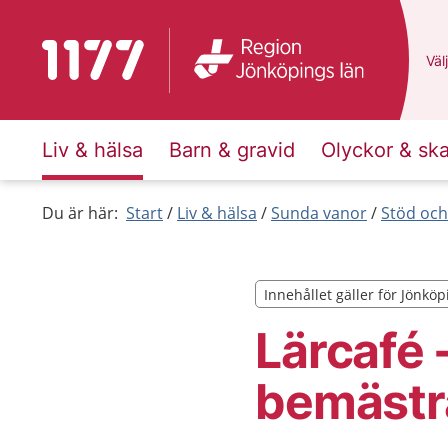
Till startsidan för 1177
Du 
Välj
Liv & hälsa
Barn & gravid
Olyckor & sk
Du är här:
Start
Liv & hälsa
Sunda vanor
Stöd och 
Innehållet gäller för Jönköp
Innehållet gäller för Jönköp
Lärcafé 
bemästr