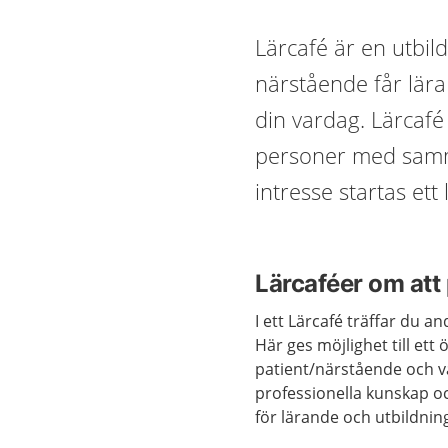
Lärcafé är en utbil
närstående får lära
din vardag. Lärcafé
personer med samma
intresse startas ett
Lärcaféer om att 
I ett Lärcafé träffar du 
Här ges möjlighet till et
patient/närstående och v
professionella kunskap oc
för lärande och utbildnin