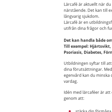
Lärcafé är aktuellt när d
närstående. Det kan till 
långvarig sjukdom.
Lärcafé är en utbildnings
utifrån dina frågor och f
Det kan handla både om
Till exempel: Hjärtsvik
Psoriasis, Diabetes, Fö
Utbildningen syftar till a
dina förutsättningar. Me
egenvård kan du minska di
vardag.
Idén med lärcaféer är att
genom att:
stärka din förmåga