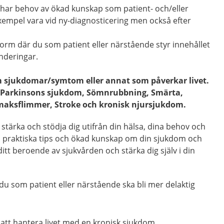
u har behov av ökad kunskap som patient- och/eller
exempel vara vid ny-diagnosticering men också efter
form där du som patient eller närstående styr innehållet
underingar.
 sjukdomar/symtom eller annat som påverkar livet.
t, Parkinsons sjukdom, Sömnrubbning, Smärta,
rmaksflimmer, Stroke och kronisk njursjukdom.
tt stärka och stödja dig utifrån din hälsa, dina behov och
d praktiska tips och ökad kunskap om din sjukdom och
tt beroende av sjukvården och stärka dig själv i din
 du som patient eller närstående ska bli mer delaktig
 att hantera livet med en kronisk sjukdom