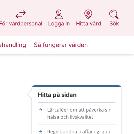
på 1177.se
på 1177.se
på 1177.se
på 1177.se
För vårdpersonal
Logga in
Hitta vård
Sök
ehandling
Så fungerar vården
Hitta på sidan
Lärcaféer om att påverka sin
hälsa och livskvalitet
Regelbundna träffar i grupp