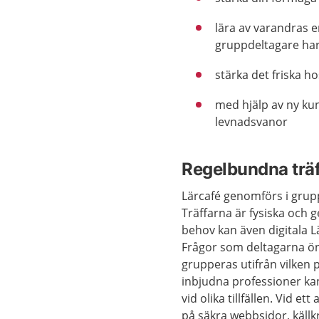
lära av varandras e
gruppdeltagare ha
stärka det friska ho
med hjälp av ny ku
levnadsvanor
Regelbundna träf
Lärcafé genomförs i grupp 
Träffarna är fysiska och
behov kan även digitala 
Frågor som deltagarna ön
grupperas utifrån vilken 
inbjudna professioner ka
vid olika tillfällen. Vid e
på säkra webbsidor, källk