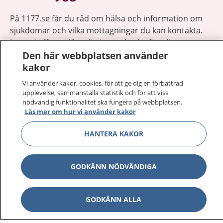
På 1177.se får du råd om hälsa och information om
sjukdomar och vilka mottagningar du kan kontakta.
Logga in för att läsa din journal och göra dina
Den här webbplatsen använder
vårdärenden. Ring telefonnummer 1177 för
kakor
sjukvårdsrådgivning dygnet runt.
1177 ger dig råd när du vill må bättre.
Vi använder kakor, cookies, för att ge dig en förbättrad
upplevelse, sammanställa statistik och för att viss
nödvändig funktionalitet ska fungera på webbplatsen.
Läs mer om hur vi använder kakor
HANTERA KAKOR
Visa inn
1177 på flera språk
GODKÄNN NÖDVÄNDIGA
Visa inn
Om 1177
Visa inn
Kontakt
GODKÄNN ALLA