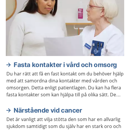
Fasta kontakter i vård och omsorg
Du har rätt att få en fast kontakt om du behöver hjälp
med att samordna dina kontakter med vården och
omsorgen. Detta enligt patientlagen. Du kan ha flera
fasta kontakter som kan hjälpa till på olika sätt. De
ska samarbeta så att du får en mer sammanhållen
vård och omsorg.
Närstående vid cancer
Det är vanligt att vilja stötta den som har en allvarlig
sjukdom samtidigt som du själv har en stark oro och