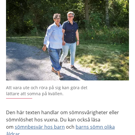
Att vara ute och röra på sig kan göra det
lättare att somna på kvällen.
Den här texten handlar om sömnsvårigheter eller
sömnlöshet hos vuxna. Du kan också läsa
om
sömnbesvär hos barn
och
barns sömn olika
åldrar
.