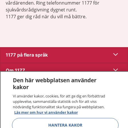
vårdärenden. Ring telefonnummer 1177 för
sjukvårdsrådgivning dygnet runt.
1177 ger dig råd när du vill må bättre.
Visa inn
1177 på flera språk
Visa inn
Om 1177
Den här webbplatsen använder
Visa inn
Kontakt
kakor
Vi använder kakor, cookies, för att ge dig en förbättrad
upplevelse, sammanställa statistik och för att viss
Behandling av personuppgifter
nödvändig funktionalitet ska fungera på webbplatsen.
Läs mer om hur vi använder kakor
Hantering av kakor
HANTERA KAKOR