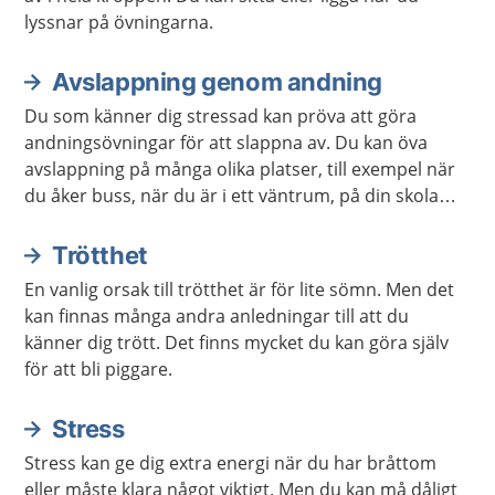
lyssnar på övningarna.
Avslappning genom andning
Du som känner dig stressad kan pröva att göra
andningsövningar för att slappna av. Du kan öva
avslappning på många olika platser, till exempel när
du åker buss, när du är i ett väntrum, på din skola
eller arbetsplats. Du kan också öva avslappning när
du ligger ner.
Trötthet
En vanlig orsak till trötthet är för lite sömn. Men det
kan finnas många andra anledningar till att du
känner dig trött. Det finns mycket du kan göra själv
för att bli piggare.
Stress
Stress kan ge dig extra energi när du har bråttom
eller måste klara något viktigt. Men du kan må dåligt