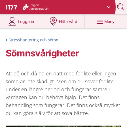
Du har valt region
Jönköpings län
.
Till startsidan för 1177
på 1177.se
på 1177.se
Meny
Logga in
Hitta vård
Stresshantering och sömn
Sömnsvårigheter
Att då och då ha en natt med för lite eller ingen
sömn är inte skadligt. Men om du sover för lite
under en längre period och fungerar sämre i
vardagen kan du behöva hjälp. Det finns
behandling som fungerar. Det finns också mycket
du kan göra själv för att sova bättre.