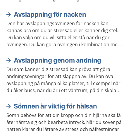
med andra avslappningsövningar om du vill.
Avslappning för nacken
Den här avslappningsövningen för nacken kan
kännas bra om du är stressad eller känner dig stel.
Du kan välja om du vill sitta eller stå när du gör
övningen. Du kan göra övningen i kombination med
andra avslappningsövningar om du vill.
Avslappning genom andning
Du som känner dig stressad kan pröva att göra
andningsövningar för att slappna av. Du kan öva
avslappning på många olika platser, till exempel när
du åker buss, när du är i ett väntrum, på din skola
eller arbetsplats. Du kan också öva avslappning när
du ligger ner.
Sömnen är viktig för hälsan
Sömn behövs för att din kropp och din hjärna ska få
återhämta sig och bearbeta intryck. När du sover på
natten klarar du lättare av stress och påfrestningar