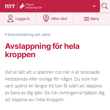
Du har valt region
Jönköpings län
.
Till startsidan för 1177
på 1177.se
på 1177.se
Meny
Logga in
Hitta vård
Stresshantering och sömn
Avslappning för hela
kroppen
Det är lätt att vi spänner oss när vi är stressade,
nedstämda eller oroliga för något. Du som har
varit spänd en längre tid kan få svårt att slappna
av bara av dig själv. De här övningarna hjälper dig
att slappna av i hela kroppen.