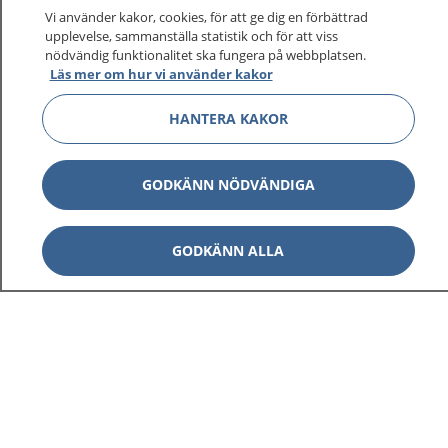
Vi använder kakor, cookies, för att ge dig en förbättrad
upplevelse, sammanställa statistik och för att viss
nödvändig funktionalitet ska fungera på webbplatsen.
Visa inn
Läs mer om hur vi använder kakor
1177 på flera språk
HANTERA KAKOR
Visa inn
Om 1177
Visa inn
GODKÄNN NÖDVÄNDIGA
Kontakt
GODKÄNN ALLA
Behandling av personuppgifter
Hantering av kakor
Inställningar för kakor
1177 – en tjänst från
Inera.