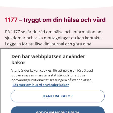
1177
–
tryggt om din hälsa och vård
På 1177.se får du råd om hälsa och information om
sjukdomar och vilka mottagningar du kan kontakta.
Logga in för att läsa din journal och göra dina
vårdärenden. Ring telefonnummer 1177 för
Den här webbplatsen använder
sjukvårdsrådgivning dygnet runt.
kakor
1177 ger dig råd när du vill må bättre.
Vi använder kakor, cookies, för att ge dig en förbättrad
upplevelse, sammanställa statistik och för att viss
nödvändig funktionalitet ska fungera på webbplatsen.
Läs mer om hur vi använder kakor
Visa inn
1177 på flera språk
HANTERA KAKOR
Visa inn
Om 1177
GODKÄNN NÖDVÄNDIGA