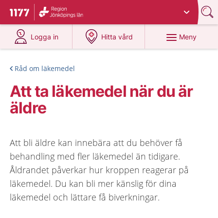
Du har valt region
Jönköpings län
.
Till startsidan för 1177
på 1177.se
på 1177.se
Meny
Logga in
Hitta vård
Råd om läkemedel
Att ta läkemedel när du är
äldre
Att bli äldre kan innebära att du behöver få
behandling med fler läkemedel än tidigare.
Åldrandet påverkar hur kroppen reagerar på
läkemedel. Du kan bli mer känslig för dina
läkemedel och lättare få biverkningar.