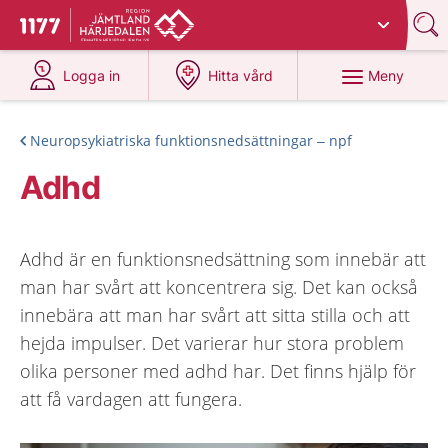
Du har valt region
Jämtland Härjedalen
.
Till startsidan för 1177
på 1177.se
på 1177.se
Meny
Logga in
Hitta vård
Neuropsykiatriska funktionsnedsättningar – npf
Adhd
Adhd är en funktionsnedsättning som innebär att
man har svårt att koncentrera sig. Det kan också
innebära att man har svårt att sitta stilla och att
hejda impulser. Det varierar hur stora problem
olika personer med adhd har. Det finns hjälp för
att få vardagen att fungera.