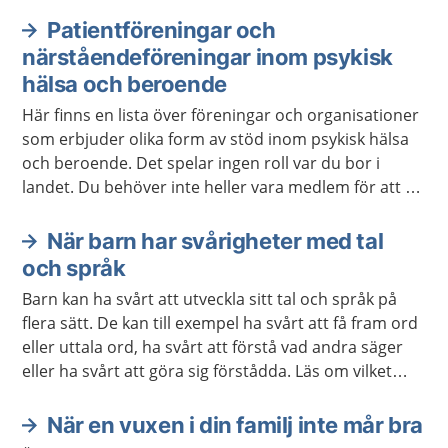
som lyssnar och ger stöd. Ibland behövs också stöd
och hjälp från sjukvården eller kommunen.
Patientföreningar och
närståendeföreningar inom psykisk
hälsa och beroende
Här finns en lista över föreningar och organisationer
som erbjuder olika form av stöd inom psykisk hälsa
och beroende. Det spelar ingen roll var du bor i
landet. Du behöver inte heller vara medlem för att ta
kontakt.
När barn har svårigheter med tal
och språk
Barn kan ha svårt att utveckla sitt tal och språk på
flera sätt. De kan till exempel ha svårt att få fram ord
eller uttala ord, ha svårt att förstå vad andra säger
eller ha svårt att göra sig förstådda. Läs om vilket
stöd och behandling barnet och du kan få.
När en vuxen i din familj inte mår bra