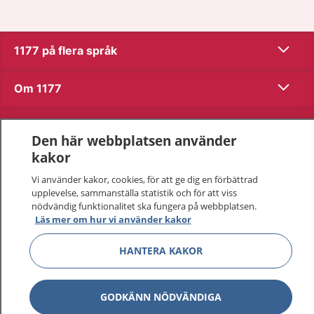
Visa inn
1177 på flera språk
Visa inn
Om 1177
Visa inn
Kontakt
Den här webbplatsen använder
kakor
Behandling av personuppgifter
Vi använder kakor, cookies, för att ge dig en förbättrad
upplevelse, sammanställa statistik och för att viss
nödvändig funktionalitet ska fungera på webbplatsen.
Hantering av kakor
Läs mer om hur vi använder kakor
HANTERA KAKOR
Inställningar för kakor
GODKÄNN NÖDVÄNDIGA
1177 – en tjänst från
Inera.