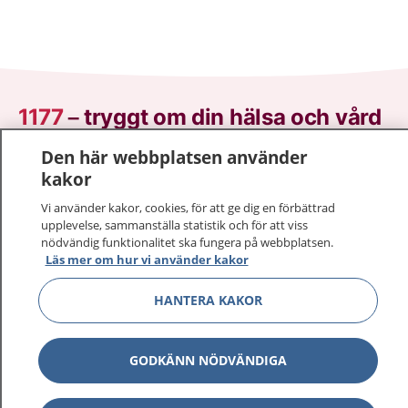
1177
–
tryggt om din hälsa och vård
Den här webbplatsen använder
På 1177.se får du råd om hälsa och information om
kakor
sjukdomar och vilka mottagningar du kan kontakta.
Logga in för att läsa din journal och göra dina
Vi använder kakor, cookies, för att ge dig en förbättrad
vårdärenden. Ring telefonnummer 1177 för
upplevelse, sammanställa statistik och för att viss
nödvändig funktionalitet ska fungera på webbplatsen.
sjukvårdsrådgivning dygnet runt.
Läs mer om hur vi använder kakor
1177 ger dig råd när du vill må bättre.
HANTERA KAKOR
GODKÄNN NÖDVÄNDIGA
Visa inn
1177 på flera språk