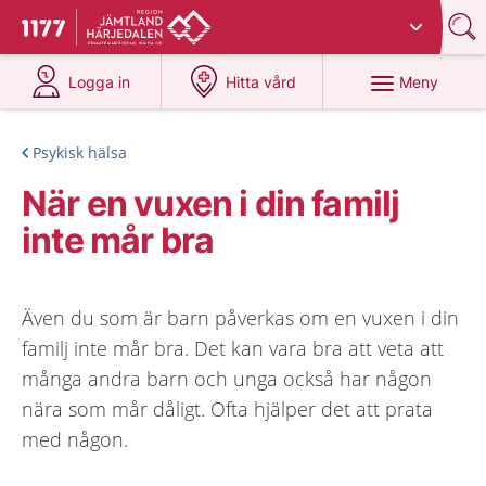
Du har valt region
Jämtland Härjedalen
.
Till startsidan för 1177
på 1177.se
på 1177.se
Meny
Logga in
Hitta vård
Psykisk hälsa
När en vuxen i din familj
inte mår bra
Även du som är barn påverkas om en vuxen i din
familj inte mår bra. Det kan vara bra att veta att
många andra barn och unga också har någon
nära som mår dåligt. Ofta hjälper det att prata
med någon.