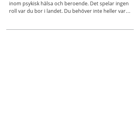
inom psykisk hälsa och beroende. Det spelar ingen
roll var du bor i landet. Du behöver inte heller vara
medlem för att ta kontakt.
Aktuella artiklar