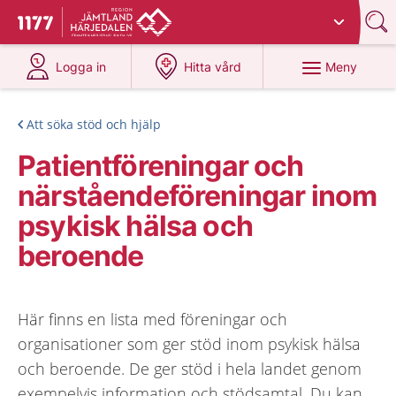
Du har valt region
Jämtland Härjedalen
.
Till startsidan för 1177
på 1177.se
på 1177.se
Meny
Logga in
Hitta vård
Att söka stöd och hjälp
Patientföreningar och
närståendeföreningar inom
psykisk hälsa och
beroende
Här finns en lista med föreningar och
organisationer som ger stöd inom psykisk hälsa
och beroende. De ger stöd i hela landet genom
exempelvis information och stödsamtal. Du kan