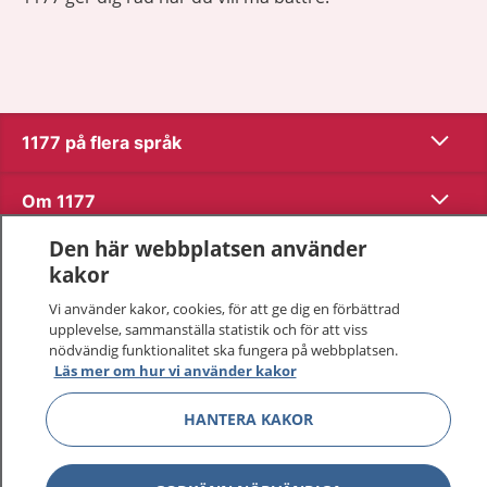
Visa inn
1177 på flera språk
Visa inn
Om 1177
Den här webbplatsen använder
Visa inn
Kontakt
kakor
Vi använder kakor, cookies, för att ge dig en förbättrad
upplevelse, sammanställa statistik och för att viss
Behandling av personuppgifter
nödvändig funktionalitet ska fungera på webbplatsen.
Läs mer om hur vi använder kakor
Hantering av kakor
HANTERA KAKOR
Inställningar för kakor