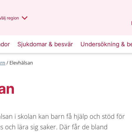
Du har valt region
Välj
en annan
region
Jämtland Härjedalen
.
ador
Sjukdomar & besvär
Undersökning & b
arn
Elevhälsan
san
lsan i skolan kan barn få hjälp och stöd för
s och lära sig saker. Där får de bland