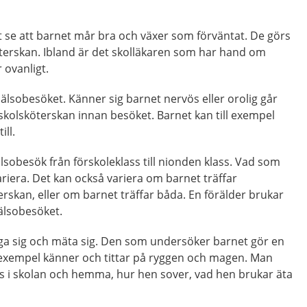
t se att barnet mår bra och växer som förväntat. De görs
öterskan. Ibland är det skolläkaren som har hand om
 ovanligt.
l hälsobesöket. Känner sig barnet nervös eller orolig går
 skolsköterskan innan besöket. Barnet kan till exempel
ill.
lsobesök från förskoleklass till nionden klass. Vad som
ariera. Det kan också variera om barnet träffar
erskan, eller om barnet träffar båda. En förälder brukar
älsobesöket.
äga sig och mäta sig. Den som undersöker barnet gör en
 exempel känner och tittar på ryggen och magen. Man
vs i skolan och hemma, hur hen sover, vad hen brukar äta