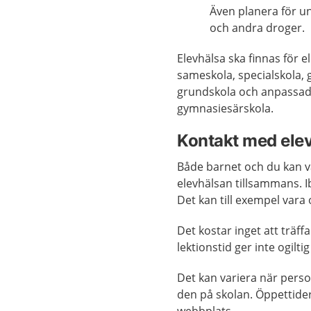
Även planera för u
och andra droger.
Elevhälsa ska finnas för 
sameskola, specialskola
grundskola och anpassad 
gymnasiesärskola.
Kontakt med ele
Både barnet och du kan va
elevhälsan tillsammans. 
Det kan till exempel vara
Det kostar inget att träf
lektionstid ger inte ogilti
Det kan variera när person
den på skolan. Öppettide