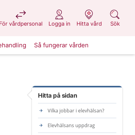
på 1177.se
på 1177.se
på 1177.se
på 1177.se
För vårdpersonal
Logga in
Hitta vård
Sök
ehandling
Så fungerar vården
Hitta på sidan
Vilka jobbar i elevhälsan?
Elevhälsans uppdrag