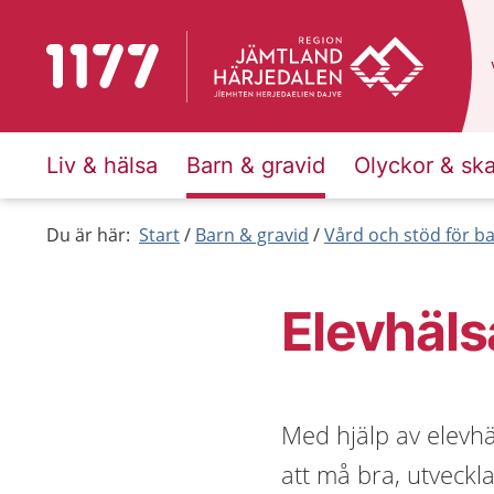
Till startsidan för 1177
Liv & hälsa
Barn & gravid
Olyckor & sk
Du är här:
Start
Barn & gravid
Vård och stöd för b
Elevhäl
Med hjälp av elevhä
att må bra, utveckla