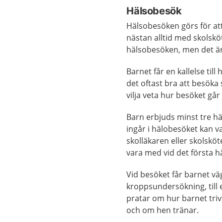
Hälsobesök
Hälsobesöken görs för at
nästan alltid med skolsk
hälsobesöken, men det är
Barnet får en kallelse til
det oftast bra att besöka
vilja veta hur besöket går t
Barn erbjuds minst tre hä
ingår i hälobesöket kan v
skolläkaren eller skolsköt
vara med vid det första h
Vid besöket får barnet v
kroppsundersökning, till
pratar om hur barnet tri
och om hen tränar.