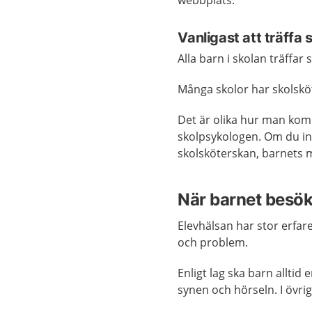
webbplats.
Vanligast att träffa
Alla barn i skolan träffar
Många skolor har skolsköte
Det är olika hur man komm
skolpsykologen. Om du in
skolsköterskan, barnets m
När barnet besök
Elevhälsan har stor erfar
och problem.
Enligt lag ska barn allti
synen och hörseln. I övrig