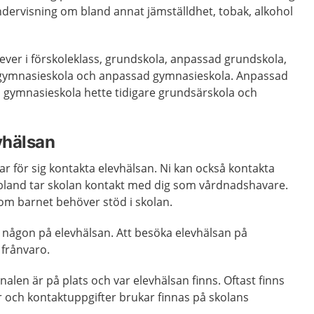
ndervisning om bland annat jämställdhet, tobak, alkohol
elever i förskoleklass, grundskola, anpassad grundskola,
, gymnasieskola och anpassad gymnasieskola. Anpassad
gymnasieskola hette tidigare grundsärskola och
vhälsan
r för sig kontakta elevhälsan. Ni kan också kontakta
Ibland tar skolan kontakt med dig som vårdnadshavare.
 om barnet behöver stöd i skolan.
fa någon på elevhälsan. Att besöka elevhälsan på
g frånvaro.
alen är på plats och var elevhälsan finns. Oftast finns
r och kontaktuppgifter brukar finnas på skolans