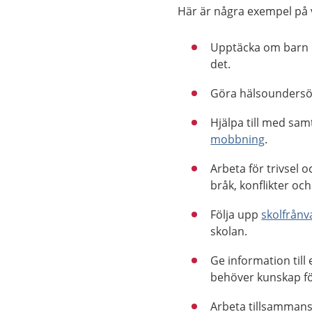
Här är några exempel på 
Upptäcka om barn be
det.
Göra hälsoundersök
Hjälpa till med sam
mobbning
.
Arbeta för trivsel 
bråk, konflikter o
Följa upp
skolfrånv
skolan.
Ge information till
behöver kunskap fö
Arbeta tillsammans