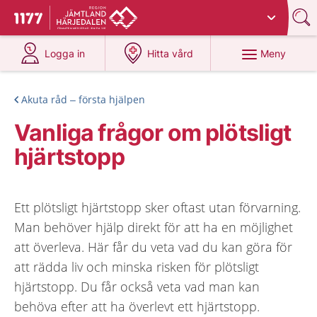
Du har valt region
Jämtland Härjedalen
.
Till startsidan för 1177
på 1177.se
på 1177.se
Meny
Logga in
Hitta vård
Akuta råd – första hjälpen
Vanliga frågor om plötsligt
hjärtstopp
Ett plötsligt hjärtstopp sker oftast utan förvarning.
Man behöver hjälp direkt för att ha en möjlighet
att överleva. Här får du veta vad du kan göra för
att rädda liv och minska risken för plötsligt
hjärtstopp. Du får också veta vad man kan
behöva efter att ha överlevt ett hjärtstopp.