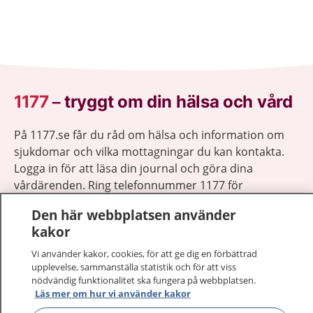
1177
–
tryggt om din hälsa och vård
På 1177.se får du råd om hälsa och information om
sjukdomar och vilka mottagningar du kan kontakta.
Logga in för att läsa din journal och göra dina
vårdärenden. Ring telefonnummer 1177 för
sjukvårdsrådgivning dygnet runt.
Den här webbplatsen använder
1177 ger dig råd när du vill må bättre.
kakor
Vi använder kakor, cookies, för att ge dig en förbättrad
upplevelse, sammanställa statistik och för att viss
nödvändig funktionalitet ska fungera på webbplatsen.
Läs mer om hur vi använder kakor
Visa inn
1177 på flera språk