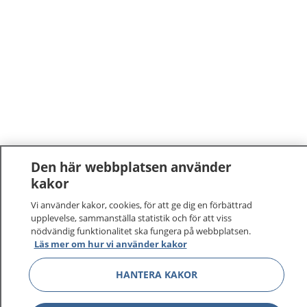
Den här webbplatsen använder
kakor
1177
–
tryggt om din hälsa och vård
Vi använder kakor, cookies, för att ge dig en förbättrad
upplevelse, sammanställa statistik och för att viss
På 1177.se får du råd om hälsa och information om
nödvändig funktionalitet ska fungera på webbplatsen.
sjukdomar och vilka mottagningar du kan kontakta.
Läs mer om hur vi använder kakor
Logga in för att läsa din journal och göra dina
vårdärenden. Ring telefonnummer 1177 för
HANTERA KAKOR
sjukvårdsrådgivning dygnet runt.
1177 ger dig råd när du vill må bättre.