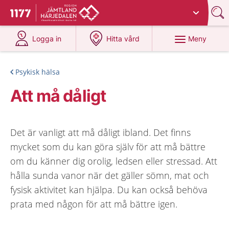
Du har valt region
Jämtland Härjedalen
.
Till startsidan för 1177
på 1177.se
på 1177.se
Meny
Logga in
Hitta vård
Psykisk hälsa
Att må dåligt
Det är vanligt att må dåligt ibland. Det finns
mycket som du kan göra själv för att må bättre
om du känner dig orolig, ledsen eller stressad. Att
hålla sunda vanor när det gäller sömn, mat och
fysisk aktivitet kan hjälpa. Du kan också behöva
prata med någon för att må bättre igen.