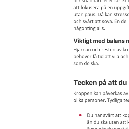
blir snabbare eller får ex
att fokusera på en uppgift
utan paus. Då kan stressen
och svårt att sova. En del
någonting alls.
Viktigt med balans me
Hjärnan och resten av kr
behöver få tid att vila oc
som de ska.
Tecken på att du 
Kroppen kan påverkas av s
olika personer. Tydliga tec
Du har svårt att ko
än du ska utan att