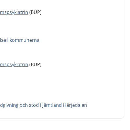
mspsykiatrin
(BUP)
älsa i kommunerna
mspsykiatrin
(BUP)
dgivning och stöd i Jämtland Härjedalen