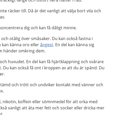
llräckligt länge och ostört flera nätter i rad.
nte räcker till. Då är det vanligt att välja bort vila och
av.
koncentrera dig och kan få dåligt minne.
ad och otålig över småsaker. Du kan också fastna i
h kan känna oro eller
ångest
. En del kan känna sig
 som händer omkring dem.
och huvudet. En del kan få hjärtklappning och svårare
t. Du kan också få ont i kroppen av att du är spänd. Du
er.
tämd och trött och undviker kontakt med vänner och
ex.
 nikotin, koffein eller sömnmedel för att orka med
kså vanligt att äta mer fett och socker eller dricka mer
t.