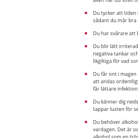
även när du sovit ti
Du tycker att tiden i
sådant du mår bra 
Du har svårare att 
Du blir lätt irriter
negativa tankar oc
likgiltiga för vad
Du får ont i magen 
att andas ordentlig
får lättare infektion
Du känner dig neds
tappar lusten för s
Du behöver alkohol,
vardagen. Det är oc
alkohol som en trös