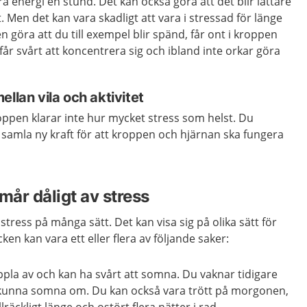
tra energi en stund. Det kan också göra att det blir lättare
. Men det kan vara skadligt att vara i stressad för länge
 göra att du till exempel blir spänd, får ont i kroppen
 får svårt att koncentrera sig och ibland inte orkar göra
llan vila och aktivitet
oppen klarar inte hur mycket stress som helst. Du
h samla ny kraft för att kroppen och hjärnan ska fungera
mår dåligt av stress
tress på många sätt. Det kan visa sig på olika sätt för
ken kan vara ett eller flera av följande saker:
ppla av och kan ha svårt att somna. Du vaknar tidigare
 kunna somna om. Du kan också vara trött på morgonen,