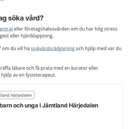
jag söka vård?
entral
eller företagshälsovården om du har hög stress
est eller hjärtklappning.
 om du vill ha
sjukvårdsrådgivning
och hjälp med var du
räffa läkare och få prata med en kurator eller
 hjälp av en fysioterapeut.
illägget från region Jämtland Härjedalen
mtland Härjedalen
egion Jämtland Härjedalen
 barn och unga i Jämtland Härjedalen