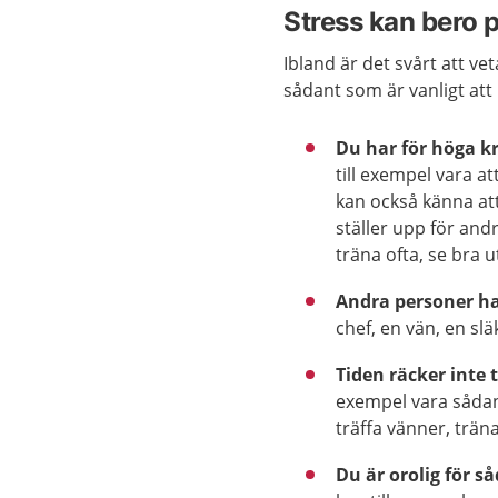
Stress kan bero 
Ibland är det svårt att v
sådant som är vanligt att 
Du har för höga kr
till exempel vara at
kan också känna att
ställer upp för and
träna ofta, se bra 
Andra personer ha
chef, en vän, en sl
Tiden räcker inte t
exempel vara sådan
träffa vänner, träna
Du är orolig för s