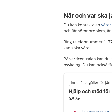
När och var ska 
Du kan kontakta en
vårdc
och får sömnproblem, ång
Ring telefonnummer 1177
kan söka vård.
På vårdcentralen kan du t
psykolog. Du kan också få
Slut på det regionala t
Innehållet gäller för Jä
Nedan innehåll gäller r
Hjälp och stöd för
0-5 år