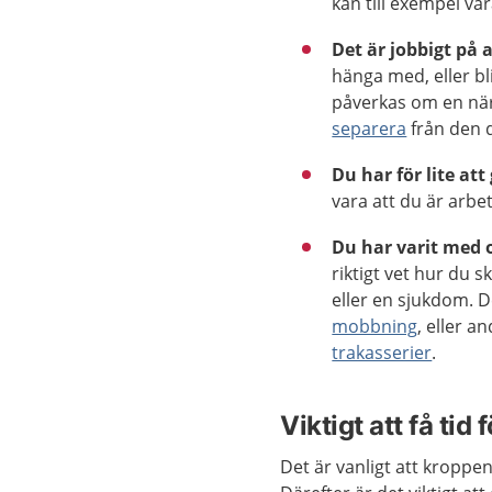
kan till exempel va
Det är jobbigt på 
hänga med, eller bl
påverkas om en närs
separera
från den 
Du har för lite att
vara att du är arbet
Du har varit med
riktigt vet hur du 
eller en sjukdom. De
mobbning
, eller a
trakasserier
.
Viktigt att få tid
Det är vanligt att kroppe