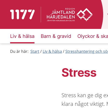
Till startsidan för 1177
Liv & hälsa
Barn & gravid
Olyckor & sk
Du är här:
Start
Liv & hälsa
Stresshantering och s
Stress
Stress kan ge dig e
klara något viktigt