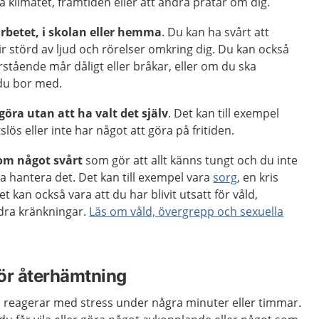
ra klimatet, framtiden eller att andra pratar om dig.
arbetet, i skolan eller hemma
. Du kan ha svårt att
ir störd av ljud och rörelser omkring dig. Du kan också
tående mår dåligt eller bråkar, eller om du ska
du bor med.
 göra utan att ha valt det själv
. Det kan till exempel
slös eller inte har något att göra på fritiden.
 om något svårt
som gör att allt känns tungt och du inte
ska hantera det. Det kan till exempel vara
sorg
, en kris
t kan också vara att du har blivit utsatt för våld,
ndra kränkningar.
Läs om våld, övergrepp och sexuella
 för återhämtning
n reagerar med stress under några minuter eller timmar.