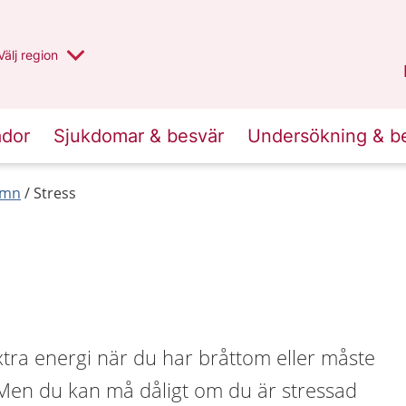
Du har valt region
Välj
en annan
region
Jämtland Härjedalen
.
ador
Sjukdomar & besvär
Undersökning & b
ömn
Stress
xtra energi när du har bråttom eller måste
. Men du kan må dåligt om du är stressad