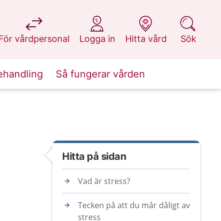
på 1177.se
på 1177.se
på 1177.se
på 1177.se
För vårdpersonal
Logga in
Hitta vård
Sök
ehandling
Så fungerar vården
Hitta på sidan
Vad är stress?
Tecken på att du mår dåligt av
stress