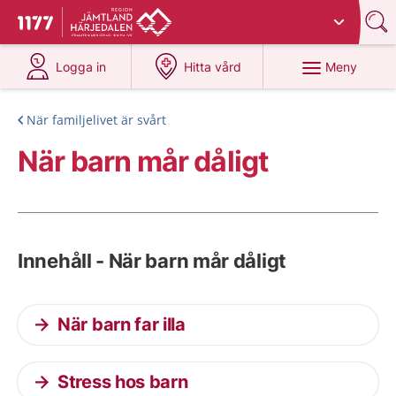
Du har valt region
Jämtland Härjedalen
.
Till startsidan för 1177
på 1177.se
på 1177.se
Meny
Logga in
Hitta vård
När familjelivet är svårt
När barn mår dåligt
Innehåll - När barn mår dåligt
När barn far illa
Stress hos barn