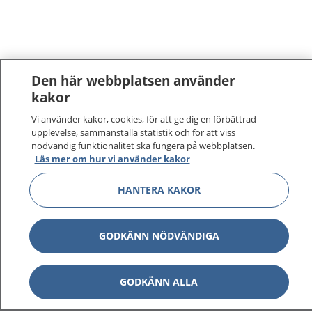
Den här webbplatsen använder
kakor
1177
–
tryggt om din hälsa och vård
Vi använder kakor, cookies, för att ge dig en förbättrad
upplevelse, sammanställa statistik och för att viss
nödvändig funktionalitet ska fungera på webbplatsen.
På 1177.se får du råd om hälsa och information om
Läs mer om hur vi använder kakor
sjukdomar och vilka mottagningar du kan kontakta.
Logga in för att läsa din journal och göra dina
HANTERA KAKOR
vårdärenden. Ring telefonnummer 1177 för
sjukvårdsrådgivning dygnet runt.
GODKÄNN NÖDVÄNDIGA
1177 ger dig råd när du vill må bättre.
GODKÄNN ALLA