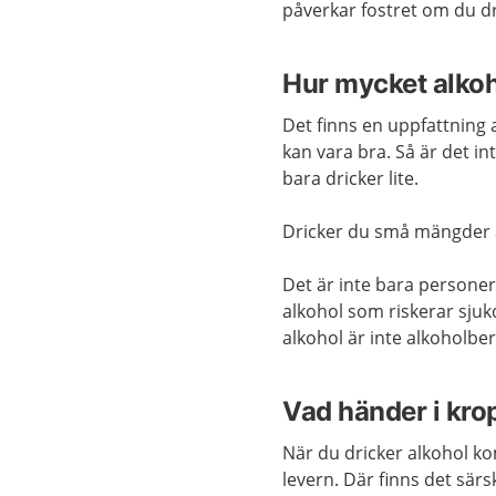
påverkar fostret om du dr
Hur mycket alkoh
Det finns en uppfattning at
kan vara bra. Så är det i
bara dricker lite.
Dricker du små mängder är
Det är inte bara persone
alkohol som riskerar sjuk
alkohol är inte alkoholbe
Vad händer i kr
När du dricker alkohol k
levern. Där finns det sä