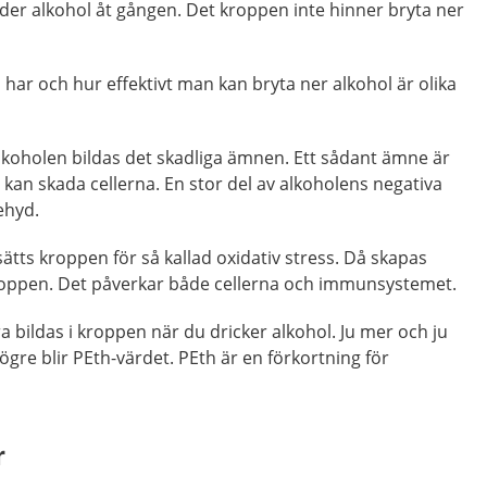
er alkohol åt gången. Det kroppen inte hinner bryta ner
ar och hur effektivt man kan bryta ner alkohol är olika
lkoholen bildas det skadliga ämnen. Ett sådant ämne är
kan skada cellerna. En stor del av alkoholens negativa
ehyd.
sätts kroppen för så kallad oxidativ stress. Då skapas
 kroppen. Det påverkar både cellerna och immunsystemet.
 bildas i kroppen när du dricker alkohol. Ju mer och ju
ögre blir PEth-värdet. PEth är en förkortning för
r