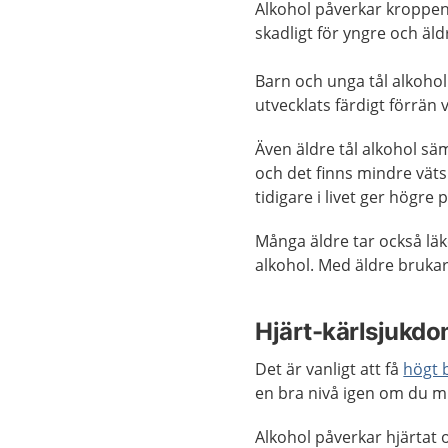
Alkohol påverkar kroppen
skadligt för yngre och äld
Barn och unga tål alkohol
utvecklats färdigt förrän 
Även äldre tål alkohol sä
och det finns mindre vät
tidigare i livet ger högre
Många äldre tar också lä
alkohol. Med äldre bruka
Hjärt-kärlsjukd
Det är vanligt att få
högt 
en bra nivå igen om du mi
Alkohol påverkar hjärtat o