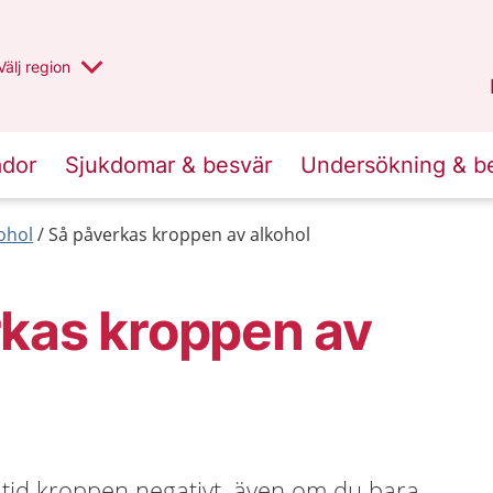
Du har valt region
Välj
en annan
region
Jämtland Härjedalen
.
ador
Sjukdomar & besvär
Undersökning & b
ohol
Så påverkas kroppen av alkohol
rkas kroppen av
ltid kroppen negativt, även om du bara