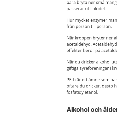
bara bryta ner små mängd
passerar ut i blodet.
Hur mycket enzymer man h
från person till person.
När kroppen bryter ner a
acetaldehyd. Acetaldehyd 
effekter beror på acetald
När du dricker alkohol ut
giftiga syreföreningar i
PEth är ett ämne som bara
oftare du dricker, desto h
fosfatidyletanol.
Alkohol och ålde