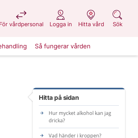
på 1177.se
på 1177.se
på 1177.se
på 1177.se
För vårdpersonal
Logga in
Hitta vård
Sök
ehandling
Så fungerar vården
Hitta på sidan
Hur mycket alkohol kan jag
dricka?
Vad händer i kroppen?