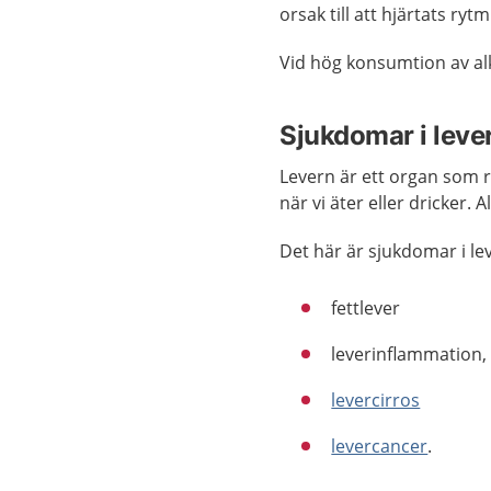
orsak till att hjärtats ryt
Vid hög konsumtion av al
Sjukdomar i leve
Levern är ett organ som 
när vi äter eller dricker.
Det här är sjukdomar i le
fettlever
leverinflammation, 
levercirros
levercancer
.