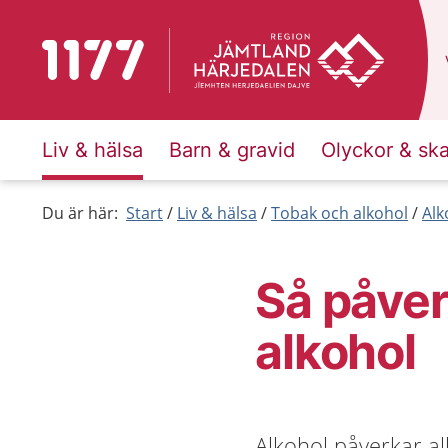
Till startsidan för 1177
Liv & hälsa
Barn & gravid
Olyckor & sk
Du är här:
Start
Liv & hälsa
Tobak och alkohol
Alk
Så påve
alkohol
Alkohol påverkar al