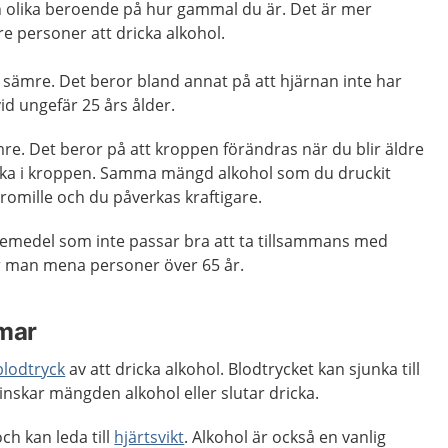
 olika beroende på hur gammal du är. Det är mer
re personer att dricka alkohol.
 sämre. Det beror bland annat på att hjärnan inte har
vid ungefär 25 års ålder.
mre. Det beror på att kroppen förändras när du blir äldre
ska i kroppen. Samma mängd alkohol som du druckit
 promille och du påverkas kraftigare.
kemedel som inte passar bra att ta tillsammans med
r man mena personer över 65 år.
omar
blodtryck
av att dricka alkohol. Blodtrycket kan sjunka till
nskar mängden alkohol eller slutar dricka.
ch kan leda till
hjärtsvikt
. Alkohol är också en vanlig