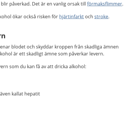
m blir påverkad. Det är en vanlig orsak till
förmaksflimmer
.
kohol ökar också risken för
hjärtinfarkt
och
stroke
.
rn
renar blodet och skyddar kroppen från skadliga ämnen
 Alkohol är ett skadligt ämne som påverkar levern.
vern som du kan få av att dricka alkohol:
även kallat hepatit