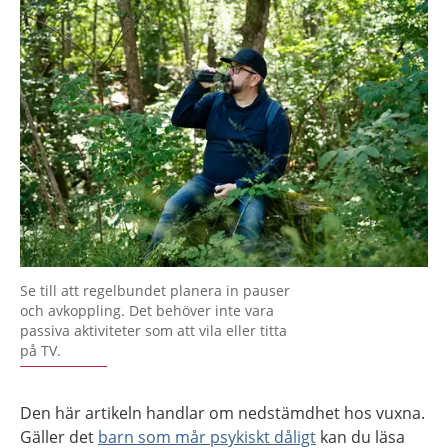
Se till att regelbundet planera in pauser
och avkoppling. Det behöver inte vara
passiva aktiviteter som att vila eller titta
på TV.
Den här artikeln handlar om nedstämdhet hos vuxna.
Gäller det
barn som mår psykiskt dåligt
kan du läsa