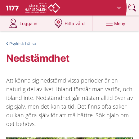
Du har valt region
Jämtland Härjedalen
.
Till startsidan för 1177
på 1177.se
på 1177.se
Meny
Logga in
Hitta vård
Psykisk hälsa
Nedstämdhet
Att känna sig nedstämd vissa perioder är en
naturlig del av livet. Ibland förstår man varför, och
ibland inte. Nedstämdhet går nästan alltid över av
sig själv, men det kan ta tid. Det finns ofta saker
du kan göra själv för att må bättre. Sök hjälp om
det behövs.