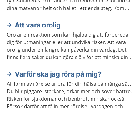
typ 2-diabetes och cancer. Du behöver inte förändra
dina matvanor helt och hållet i ett enda steg. Kom
ihåg att varje liten förändring kan göra stor skillnad.
Att vara orolig
Oro är en reaktion som kan hjälpa dig att förbereda
dig för utmaningar eller att undvika risker. Att vara
orolig under en längre kan påverka din vardag. Det
finns flera saker du kan göra själv för att minska din
oro. Ibland kan du behöva hjälp.
Varför ska jag röra på mig?
All form av rörelse är bra för din hälsa på många sätt.
Du blir piggare, starkare, orkar mer och sover bättre.
Risken för sjukdomar och benbrott minskar också.
Försök därför att få in mer rörelse i vardagen och
undvik att sitta stilla i långa perioder.