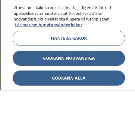
Vi använder kakor, cookies, för att ge dig en förbättrad
upplevelse, sammanställa statistik och för att viss
nödvändig funktionalitet ska fungera på webbplatsen.
Visa inn
Läs mer om hur vi använder kakor
1177 på flera språk
HANTERA KAKOR
Visa inn
Om 1177
Visa inn
GODKÄNN NÖDVÄNDIGA
Kontakt
GODKÄNN ALLA
Behandling av personuppgifter
Hantering av kakor
Inställningar för kakor
1177 – en tjänst från
Inera.